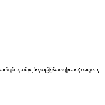
စ်ယောက်ချင်း လူတစ်စုချင်း မှသည်မြန်မာတမျိုးသားလုံး အတူတကွ