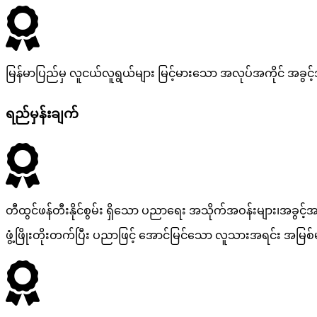
မြန်မာပြည်မှ လူငယ်လူရွယ်များ မြင့်မားသော အလုပ်အကိုင် အခွင့
ရည်မှန်းချက်
တီထွင်ဖန်တီးနိုင်စွမ်း ရှိသော ပညာရေး အသိုက်အဝန်းများ၊အခွင့
ဖွံ့ဖြိုးတိုးတက်ပြီး ပညာဖြင့် အောင်မြင်သော လူသားအရင်း အမြစ်