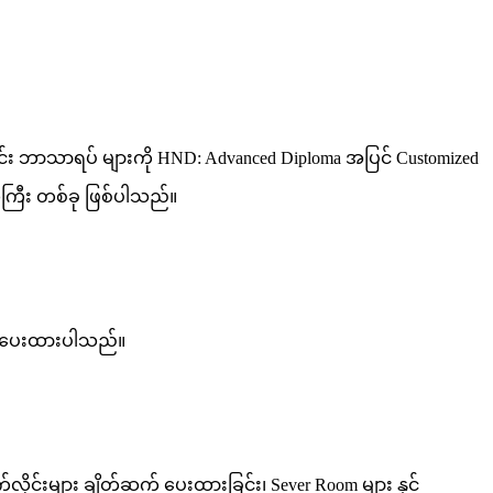
 ပိုင်း ဘာသာရပ် များကို HND: Advanced Diploma အပြင် Customized
ုလ်ကြီး တစ်ခု ဖြစ်ပါသည်။
 ရှိပေးထားပါသည်။
လိုင်းများ ချိတ်ဆက် ပေးထားခြင်း၊ Sever Room များ နှင့်