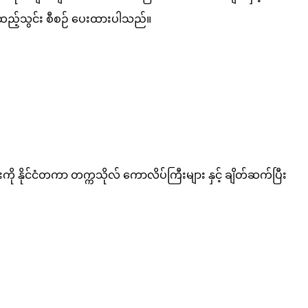
င်း ထည့်သွင်း စီစဉ် ပေးထားပါသည်။
ကို နိုင်ငံတကာ တက္ကသိုလ် ကောလိပ်ကြီးများ နှင့် ချိတ်ဆက်ပြီး