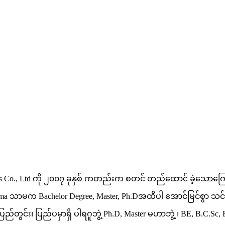
es Co., Ltd ကို ၂၀၀၇ ခုနှစ် ကတည်းက စတင် တည်ထောင် ခဲ့သောကြ
loma သာမက Bachelor Degree, Master, Ph.Dအထိပါ အောင်မြင်စွာ သင်ကြ
်တွင်း၊ ပြည်ပမှာရှိ ပါရဂူဘွဲ့ Ph.D, Master မဟာဘွဲ့ ၊ BE, B.C.Sc, B.