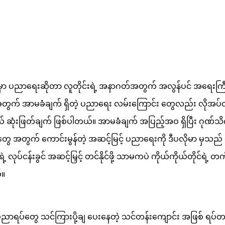
တ်မှာ ပညာရေးဆိုတာ လူတိုင်းရဲ့ အနာဂတ်အတွက် အလွန်ပင် အရေးကြီးတဲ
ဘဝအတွက် အာမခံချက် ရှိတဲ့ ပညာရေး လမ်းကြောင်း တွေလည်း လိုအပ်လာ
ဆုံးဖြတ်ချက် ဖြစ်ပါတယ်။ အာမခံချက် အပြည့်အဝ ရှိပြီး ဂုဏ်သိ
်တွေ အတွက် ကောင်းမွန်တဲ့ အဆင့်မြင့် ပညာရေးကို ဒီပလိုမာ မှသည် 
လုပ်ငန်းခွင် အဆင့်မြှင့် တင်နိုင်ဖို့ သာမကပဲ ကိုယ်ကိုယ်တိုင်ရဲ့ တကိုယ်
်။
ဲမှု ပညာရပ်တွေ သင်ကြားပို့ချ ပေးနေတဲ့ သင်တန်းကျောင်း အဖြစ် ရပ်တ