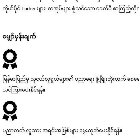
ကိုယ်ပိုင် Locker များ၊ စာအုပ်များ စုံလင်သော ခေတ်မီ စာကြည့်တို
မျှော်မှန်းချက်
မြန်မာပြည်မှ လူငယ်လူရွယ်များ၏ ပညာရေး ဖွံ့ဖြိုးတိုးတက် စေရေးအတ
သင်ကြားပေးနိုင်ရန်။
ပညာတတ် လူသား အရင်းအမြစ်များ မွေးထုတ်ပေးနိုင်ရန်။