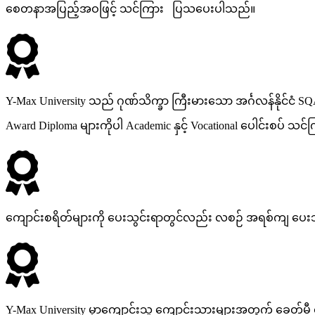
စေတနာအပြည့်အဝဖြင့် သင်ကြား ပြသပေးပါသည်။
Y-Max University သည် ဂုဏ်သိက္ခာ ကြီးမားသော အင်္ဂလန်နိုင်ငံ SQA
Award Diploma များကိုပါ Academic နှင့် Vocational ပေါင်းစပ် သင်
ကျောင်းစရိတ်များကို ပေးသွင်းရာတွင်လည်း လစဉ် အရစ်ကျ ပေးသွင
Y-Max University မှာကျောင်းသူ ကျောင်းသားများအတွက် ခေတ်မီ စာသင