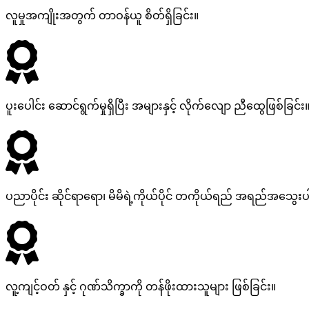
လူမှုအကျိုးအတွက် တာဝန်ယူ စိတ်ရှိခြင်း။
ပူးပေါင်း ဆောင်ရွက်မှုရှိပြီး အများနှင့် လိုက်လျော ညီထွေဖြစ်ခြင်း
ပညာပိုင်း ဆိုင်ရာရော၊ မိမိရဲ့ကိုယ်ပိုင် တကိုယ်ရည် အရည်အသွေးပါရ
လူ့ကျင့်ဝတ် နှင့် ဂုဏ်သိက္ခာကို တန်ဖိုးထားသူများ ဖြစ်ခြင်း။