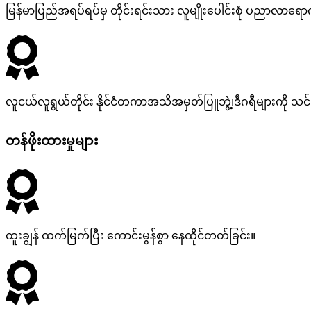
မြန်မာပြည်အရပ်ရပ်မှ တိုင်းရင်းသား လူမျိုးပေါင်းစုံ ပညာလာရောက
လူငယ်လူရွယ်တိုင်း နိုင်ငံတကာအသိအမှတ်ပြူဘွဲ့၊ဒီဂရီများကို သင်ကြ
တန်ဖိုးထားမှုများ
ထူးချွန် ထက်မြက်ပြီး ကောင်းမွန်စွာ နေထိုင်တတ်ခြင်း။