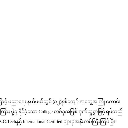
ောင့် ပညာရေး နယ်ပယ်တွင် (၁၂)နှစ်ကျော် အတွေ့အကြုံ ကောင်း
ား ပို့ချနိုင်ခဲ့သော College တစ်ခုအဖြစ် ဂုဏ်ယူစွာဖြင့် ရပ်တည်
C.Techနှင့် International Certified များမှအနီးကပ်ကြီးကြပ်ပြီး