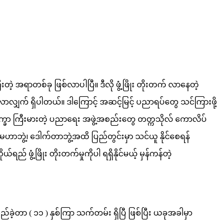
့ အရာတစ်ခု ဖြစ်လာပါပြီ။ ဒီလို ဖွံ့ဖြိုး တိုးတက် လာနေတဲ့
လျှက် ရှိပါတယ်။ ဒါကြောင့် အဆင့်မြင့် ပညာရပ်တွေ သင်ကြားဖို့
က္ခာ ကြီးမားတဲ့ ပညာရေး အဖွဲ့အစည်းတွေ တတ္ကသိုလ် ကောလိပ်
မဟာဘွဲ့၊ ဒေါက်တာဘွဲ့အထိ ပြည်တွင်းမှာ သင်ယူ နိုင်စေရန်
ရည် ဖွံ့ဖြိုး တိုးတက်မှုကိုပါ ရရှိနိုင်မယ့် မှန်ကန်တဲ့
ည်ခဲ့တာ ( ၁၁ ) နှစ်ကြာ သက်တမ်း ရှိပြီ ဖြစ်ပြီး ယခုအခါမှာ