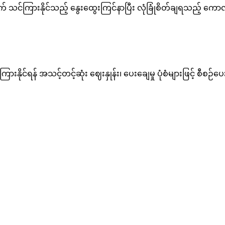
် သင်ကြားနိုင်သည့် နွေးထွေးကြင်နာပြီး လုံခြုံစိတ်ချရသည့် ကောလ
ားနိုင်ရန် အသင့်တင့်ဆုံး ဈေးနှုန်း၊ ပေးချေမှု ပုံစံများဖြင့် စီစ