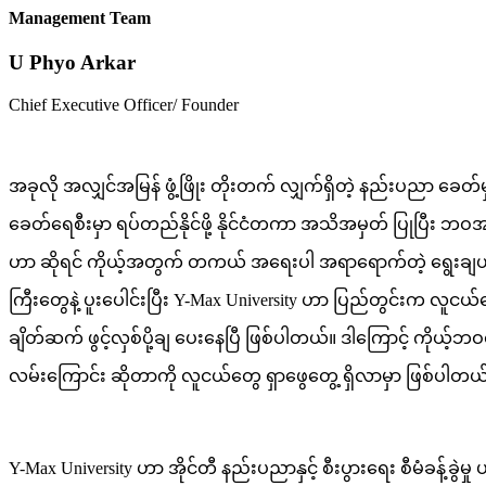
Management Team
U Phyo Arkar
Chief Executive Officer/ Founder
အခုလို အလျှင်အမြန် ဖွံ့ဖြိုး တိုးတက် လျှက်ရှိတဲ့ နည်းပညာ ခေ
ခေတ်ရေစီးမှာ ရပ်တည်နိုင်ဖို့ နိုင်ငံတကာ အသိအမှတ် ပြုပြီး 
ဟာ ဆိုရင် ကိုယ့်အတွက် တကယ် အရေးပါ အရာရောက်တဲ့ ရွေးချယ် 
ကြီးတွေနဲ့ ပူးပေါင်းပြီး Y-Max University ဟာ ပြည်တွင်းက လူငယ
ချိတ်ဆက် ဖွင့်လှစ်ပို့ချ ပေးနေပြီ ဖြစ်ပါတယ်။ ဒါကြောင့် ကိုယ့်ဘဝရဲ့ 
လမ်းကြောင်း ဆိုတာကို လူငယ်တွေ ရှာဖွေတွေ့ ရှိလာမှာ ဖြစ်ပါတယ
Y-Max University ဟာ အိုင်တီ နည်းပညာနှင့် စီးပွားရေး စီမံခန့်ခွ