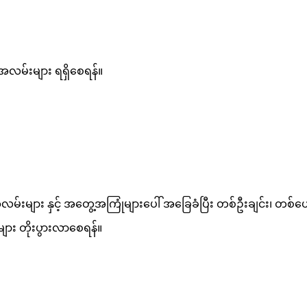
်အလမ်းများ ရရှိစေရန်။
်အလမ်းများ နှင့် အတွေ့အကြုံများပေါ် အခြေခံပြီး တစ်ဦးချင်း၊ တ
များ တိုးပွားလာစေရန်။