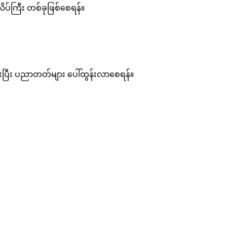
ိပ်ကြီး တစ်ခုဖြစ်စေရန်။
ဉ်ပေးပြီး ပညာတတ်များ ပေါ်ထွန်းလာစေရန်။