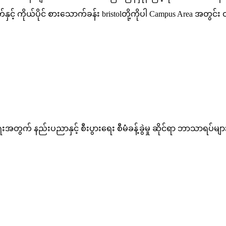
က်နှင့် ကိုယ်ပိုင် စားသောက်ခန်း bristolတို့ကိုပါ Campus Area အတွ
ွက် နည်းပညာနှင့် စီးပွားရေး စီမံခန့်ခွဲမှု ဆိုင်ရာ ဘာသာရပ်များ