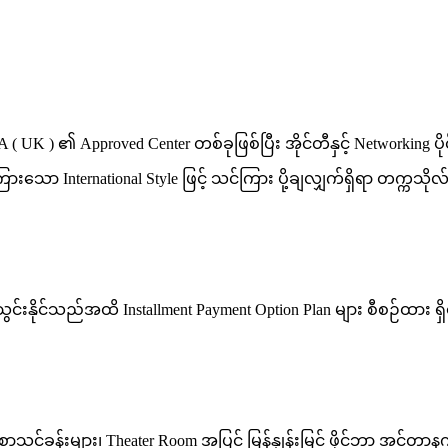
 ( UK ) ၏ Approved Center တစ်ခုဖြစ်ပြီး အိုင်တီနှင့် Networking
ကြားသော International Style ဖြင့် သင်ကြား ပို့ချလျှက်ရှိရာ တက္ကသိ
်းနိုင်သည်အထိ Installment Payment Option Plan များ စီစဉ်ထား
်ခန်းများ၊ Theater Room အပြင် မြန်နှုန်းမြင့် ဖိုင်ဘာ အင်တာနက်