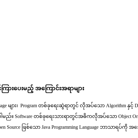
သင်ကြားပေးမည့် အကြောင်းအရာများ
age များ၊ Program တစ်ခုရေးဆွဲရာတွင် လိုအပ်သော Algorithm နှင့
းရပါမည်။ Software တစ်ခုရေးသားရာတွင်အဓိကလိုအပ်သော Object Ori
ီး Open Source ဖြစ်သော Java Programming Language ဘာသာရပ်ကိ