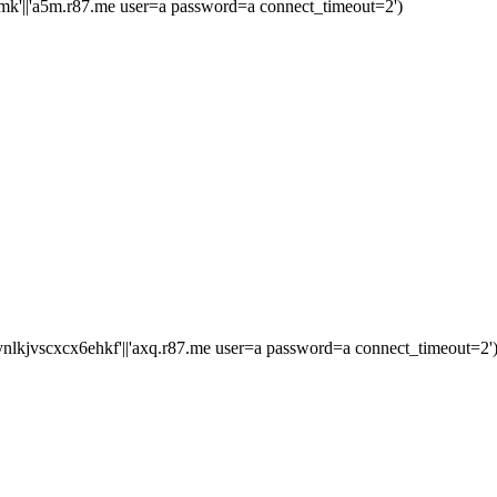
'||'a5m.r87.me user=a password=a connect_timeout=2')
jvscxcx6ehkf'||'axq.r87.me user=a password=a connect_timeout=2'))