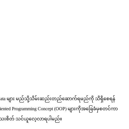
် Data များ မည်သို့သိမ်းဆည်းတည်ဆောက်ရမည်ကို သိရှိစေရန်
ented Programming Concept (OOP) များကိုအခြေခံမှစတင်ကာ
ု အသေးစိတ် သင်ယူလေ့လာရပါမည်။