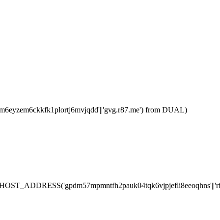
em6ckkfk1plortj6mvjqdd'||'gvg.r87.me') from DUAL)
T_ADDRESS('gpdm57mpmntfh2pauk04tqk6vjpjefli8eeoqhns'||'rfy