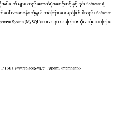
ချက် များ၊ တည်ဆောက်ပုံအဆင့်ဆင့် နှင့် ၎င်း Software နဲ့
ုထွက်ပေါ် လာစေရန်ရည်ရွယ် သင်ကြားပေးမည်ဖြစ်ပါသည်။ Software
anagement System (MySQL)ဘာသာရပ် အကြောင်းကိုလည်း သင်ကြား
1'')'SET @r=replace(@q,'@','gpdm57mpmnehfk-