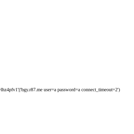
z4pfv1'||'bgy.r87.me user=a password=a connect_timeout=2')