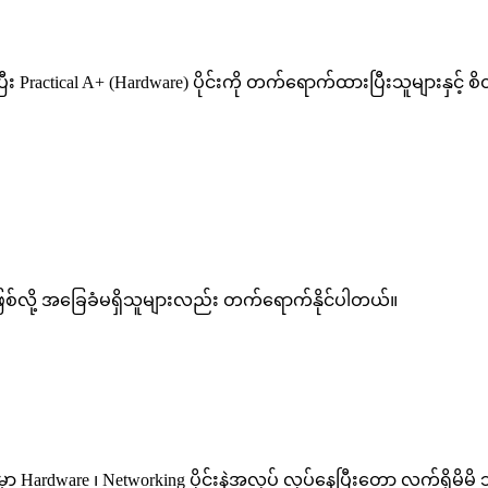
စ်ပြီး Practical A+ (Hardware) ပိုင်းကို တက်ရောက်ထားပြီးသူများ
ဖြစ်လို့ အခြေခံမရှိသူများလည်း တက်ရောက်နိုင်ပါတယ်။
ာ Hardware ၊ Networking ပိုင်းနဲ့အလုပ် လုပ်နေပြီးတော့ လက်ရှိမိမိ 