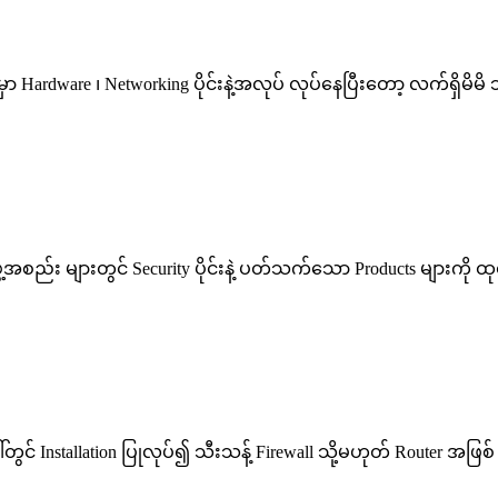
ာ Hardware ၊ Networking ပိုင်းနဲ့အလုပ် လုပ်နေပြီးတော့ လက်ရှိမိမိ 
 အဖွဲ့အစည်း များတွင် Security ပိုင်းနဲ့ ပတ်သက်သော Products များ
ေါ်တွင် Installation ပြုလုပ်၍ သီးသန့် Firewall သို့မဟုတ် Router 