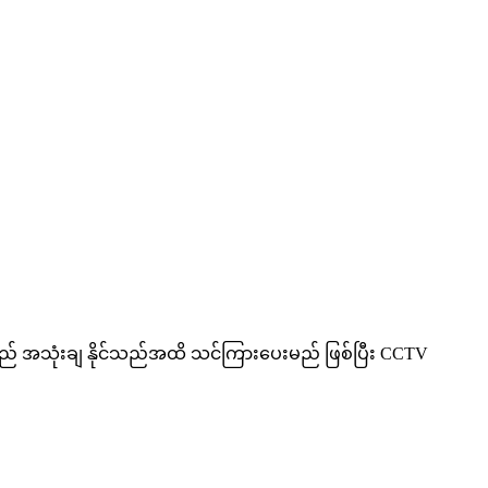
 ပြန်လည် အသုံးချ နိုင်သည်အထိ သင်ကြားပေးမည် ဖြစ်ပြီး CCTV