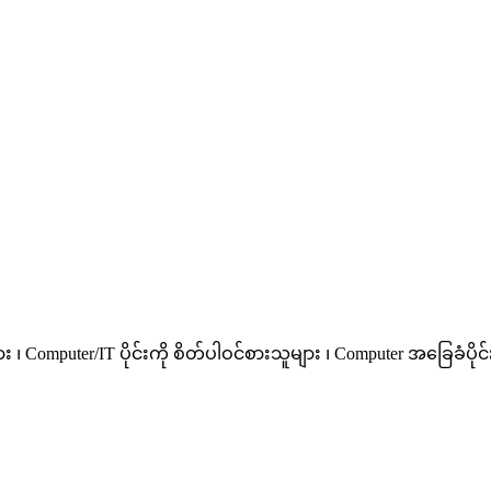
 ၊ Computer/IT ပိုင်းကို စိတ်ပါဝင်စားသူများ ၊ Computer အခြေခံပ