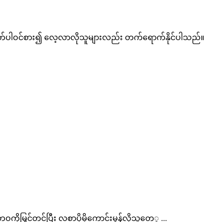
နှင့် စိတ်ပါဝင်စား၍ လေ့လာလိုသူများလည်း တက်ရောက်နိုင်ပါသည်။
ဘဝကိုမြှင့်တင်ပြီး လစာပိုမိုကောင်းမွန်လိုသူတေွ ...