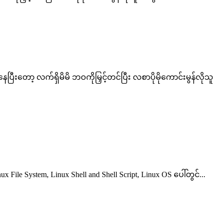
ပြီးတော့ လက်ရှိမိမိ ဘဝကိုမြှင့်တင်ပြီး လစာပိုမိုကောင်းမွန်လိုသူ
ile System, Linux Shell and Shell Script, Linux OS ပေါ်တွင်...