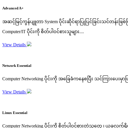
Advanced A+
အဆင့်မြင့်ကွန်ပျူတာ System ပိုင်းဆိုင်ရာပြုပြင်ခြင်းသင်တန်းဖြ
Computer/IT ပိုင်းကို စိတ်ပါဝင်စားသူများ....
View Details
Network Essential
Computer Networking ပိုင်းကို အခြေခံကနေစပြီး သင်ကြားပေးမှာ
View Details
Linux Essential
Computer Networking ပိုင်းကို စိတ်ပါဝင်စားတဲ့သူတွေ ၊ ယခုလက်ရှိမှ