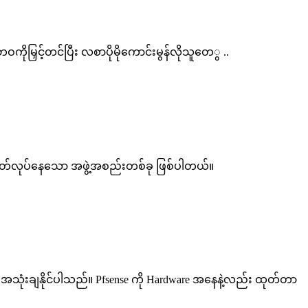
ဘဝကိုမြှင့်တင်ပြီး လစာပိုမိုကောင်းမွန်လိုသူတေွ ..
ကို ထုတ်လုပ်နေသော အဖွဲ့အစည်းတစ်ခု ဖြစ်ပါတယ်။
အဖြစ် အသုံးချနိုင်ပါသည်။ Pfsense ကို Hardware အနေနဲ့လည်း ထုတ်တာ