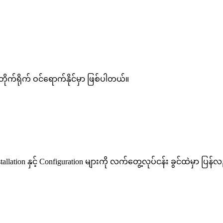
 တိုက်ရိုက် ဝင်ရောက်နိုင်မှာ ဖြစ်ပါတယ်။
tallation နှင့် Configuration များကို လက်တွေ့လုပ်ငန်း ခွင်ထဲမှာ