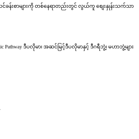
ြု သင်ခန်းစာများကို တစ်နေရာတည်းတွင် လွယ်ကူ စျေးနှုန်းသက်သာ
hway ဒီပလိုမာ၊ အဆင်မြင့်ဒီပလိုမာနှင့် ဒီဂရီဘွဲ့၊ မဟာဘွဲ့များ
.