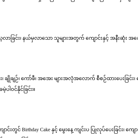
က် လေ့လာခြင်း၊ နယ်မှလာသော သူများအတွက် ကျောင်းနှင့် အနီးဆုံး အ
း၊ ချိုချဉ်၊ ကော်ဖီ၊ အအေး များအလုံအလောက် စီစဉ်ထားပေးခြင်း၊
့ပါဝင်နိုင်ခြင်း။
ောင်းတွင် Birthday Cake နှင့် မွေးနေ့ ကျင်းပ ပြုလုပ်ပေးခြင်း၊