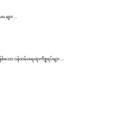
a များ ...
ဖြစ်သော ဝန်ထမ်းရေးရာကိစ္စရပ်များ ...