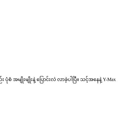
 အမျိုးမျိုးနဲ့ ပြောင်းလဲ လာခဲ့ပါပြီ။ သင့်အနေနဲ့ Y-Max