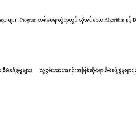
 များ၊ Program တစ်ခုရေးဆွဲရာတွင် လိုအပ်သော Algorithm နှင့် Dat
မံခန့်ခွဲမှုများ၊ လူ့စွမ်းအားအရင်းအမြစ်ဆိုင်ရာ စီမံခန့်ခွဲမှုများ