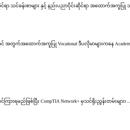
ဆိုင်ရာ သင်ခန်းစာများ နှင့် နည်းပညာပိုင်းဆိုင်ရာ အထောက်အကူပ
ခွင် အတွက်အထောက်အကူပြု Vocational ဒီပလိုမာများကနေ Academic Pat
်ကြားရမည်ဖြစ်ပြီး CompTIA Network+ မှသင်ရိုးညွှန်းတမ်းများ၊ ..