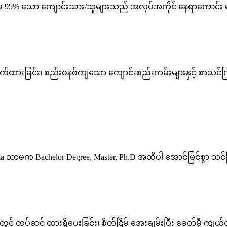
မှ 95% သော ကျောင်းသား/သူများသည် အလုပ်အကိုင် နေရာကောင်း မျာ
ထားခြင်း၊ စည်းစနစ်ကျသော ကျောင်းစည်းကမ်းများနှင့် စာသင်ကြားရေးပိ
ာမက Bachelor Degree, Master, Ph.D အထိပါ အောင်မြင်စွာ သင်ကြား 
ံးတွင် တပ်ဆင် ထားရှိပေးခြင်း၊ စိတ်ငြိမ် အေးချမ်းပြီး ခေတ်မှီ ကျယ်ဝ