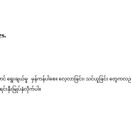
s.
ေးချယ်မှု မှန်ကန်ပါစေ။ လေ့လာခြင်း၊ သင်ယူခြင်း တွေကလည်း ပုံစံ
င်းနှီးမြုပ်နှံလိုက်ပါ။