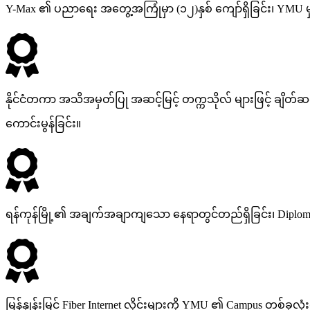
Y-Max ၏ ပညာရေး အတွေ့အကြုံမှာ (၁၂)နှစ် ကျော်ရှိခြင်း၊ YMU 
နိုင်ငံတကာ အသိအမှတ်ပြု အဆင့်မြင့် တက္ကသိုလ် များဖြင့် ချိတ်ဆက်
ကောင်းမွန်ခြင်း။
ရန်ကုန်မြို့၏ အချက်အချာကျသော နေရာတွင်တည်ရှိခြင်း၊ Diploma သ
မြန်နှုန်းမြင့် Fiber Internet လိုင်းများကို YMU ၏ Campus တစ်ခုလု