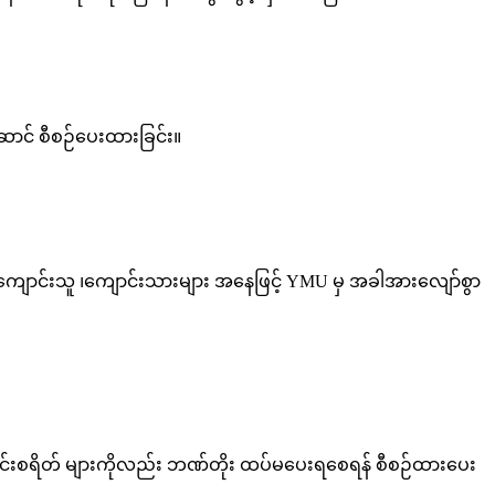
ဆောင် စီစဉ်ပေးထားခြင်း။
 ကျောင်းသူ ၊ကျောင်းသားများ အနေဖြင့် YMU မှ အခါအားလျော်စွာ
 ကျောင်းစရိတ် များကိုလည်း ဘဏ်တိုး ထပ်မပေးရစေရန် စီစဉ်ထားပေး