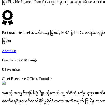
ပြီး Flexible Payment Plan နဲ့ လစဉ်အရစ်ကျ ပေးသွင်းနိုင်အောင် စ
Post graduate level အတန်းတွေ ဖြစ်တဲ့ MBA နဲ့ Ph.D အတန်းတွေမှာ
ခြင်း။
About Us
Our Leaders' Message
U Phyo Arkar
Chief Executive Officer/ Founder
အခုလို အလျှင်အမြန် ဖွံ့ဖြိုး တိုးတက် လျှက်ရှိတဲ့ နည်းပညာ ခေ
ခေတ်ရေစီးမှာ ရပ်တည်နိုင်ဖို့ နိုင်ငံတကာ အသိအမှတ် ပြုပြီး 