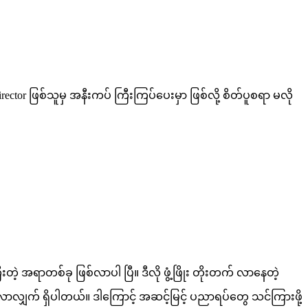
ctor ဖြစ်သူမှ အနီးကပ် ကြီးကြပ်ပေးမှာ ဖြစ်လို့ စိတ်ပူစရာ မလို
့ အရာတစ်ခု ဖြစ်လာပါ ပြီ။ ဒီလို ဖွံ့ဖြိုး တိုးတက် လာနေတဲ့
လျှက် ရှိပါတယ်။ ဒါကြောင့် အဆင့်မြင့် ပညာရပ်တွေ သင်ကြားဖို့