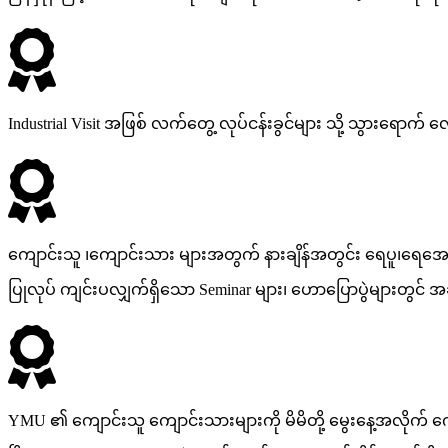
Industrial Visit အဖြစ် လက်တွေ့ လုပ်ငန်းခွင်များ သို့ သွားရော
ကျောင်းသူ ၊ကျောင်းသား များအတွက် နားချိန်အတွင်း ရေပူ၊ရေအေ
ပြုလုပ် ကျင်းပလျှက်ရှိသော Seminar များ၊ ဟောပြောပွဲများတွင် အခမဲ
YMU ၏ ကျောင်းသူ ကျောင်းသားများကို မိမိတို့ မွေးနေ့အလိုက် ကျ