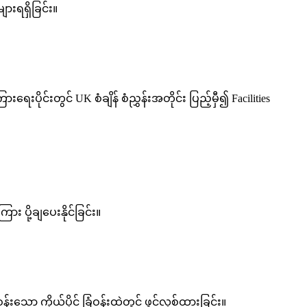
းရရှိခြင်း။
ုင်းတွင် UK စံချိန် စံညွှန်းအတိုင်း ပြည့်မှီ၍ Facilities
ပို့ချပေးနိုင်ခြင်း။
န်းသော ကိုယ်ပိုင် ခြံဝန်းထဲတွင် ဖွင့်လှစ်ထားခြင်း။