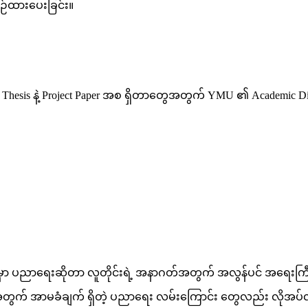
ီစဉ်ထားပေးခြင်း။
 Thesis နဲ့ Project Paper အစ ရှိတာတွေအတွက် YMU ၏ Academic Dire
တ်မှာ ပညာရေးဆိုတာ လူတိုင်းရဲ့ အနာဂတ်အတွက် အလွန်ပင် အရေးကြီးတဲ
ဘဝအတွက် အာမခံချက် ရှိတဲ့ ပညာရေး လမ်းကြောင်း တွေလည်း လိုအပ်လာ