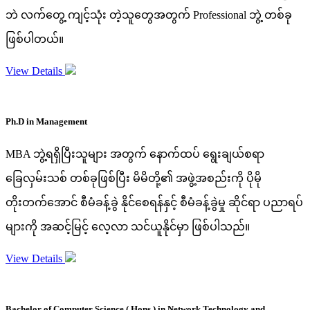
ဘဲ လက်တွေ့ ကျင့်သုံး တဲ့သူတွေအတွက် Professional ဘွဲ့ တစ်ခု
ဖြစ်ပါတယ်။
View Details
Ph.D in Management
MBA ဘွဲ့ရရှိပြီးသူများ အတွက် နောက်ထပ် ရွေးချယ်စရာ
ခြေလှမ်းသစ် တစ်ခုဖြစ်ပြီး မိမိတို့၏ အဖွဲ့အစည်းကို ပိုမို
တိုးတက်အောင် စီမံခန့်ခွဲ နိုင်စေရန်နှင့် စီမံခန့်ခွဲမှု ဆိုင်ရာ ပညာရပ်
များကို အဆင့်မြင့် လေ့လာ သင်ယူနိုင်မှာ ဖြစ်ပါသည်။
View Details
Bachelor of Computer Science ( Hons ) in Network Technology and