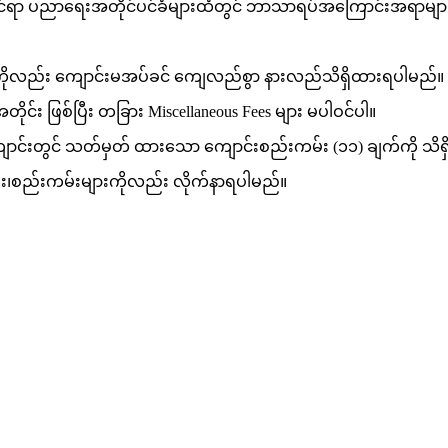
ုင်ရာ ပညာရေးအတိုင်ပင်ခံများထံတွင် ဘာသာရပ်အကြောင်းအရာမျ
းကိုလည်း ကျောင်းမအပ်ခင် ကျေလည်စွာ နားလည်သိရှိထားရပါမည်။
င်း ဖြစ်ပြီး တခြား Miscellaneous Fees များ မပါဝင်ပါ။
ာင်းတွင် သတ်မှတ် ထားသော ကျောင်းစည်းကမ်း (၁၁) ချက်ကို သိရှ
း၊စည်းကမ်းများကိုလည်း လိုက်နာရပါမည်။