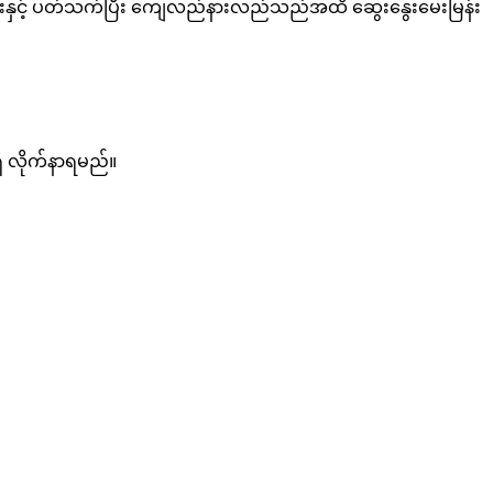
ားနှင့် ပတ်သက်ပြီး ကျေလည်နားလည်သည်အထိ ဆွေးနွေးမေးမြန်း
ိ လိုက်နာရမည်။