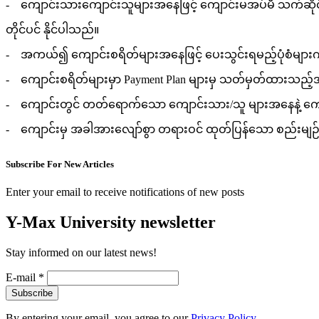
- ကျောင်းသားကျောင်းသူများအနေဖြင့် ကျောင်းမအပ်မီ သက်ဆိ
တိုင်ပင် နိုင်ပါသည်။
- အကယ်၍ ကျောင်းစရိတ်များအနေဖြင့် ပေးသွင်းရမည့်ပုံစံမျာ
- ကျောင်းစရိတ်များမှာ Payment Plan များမှ သတ်မှတ်ထားသည့်အတို
- ကျောင်းတွင် တတ်‌ရောက်သော ကျောင်းသား/သူ များအနေနဲ့ ကျေ
- ကျောင်းမှ အခါအားလျော်စွာ တရားဝင် ထုတ်ပြန်သော စည်းမျဉ်
Subscribe For New Articles
Enter your email to receive notifications of new posts
Y-Max University newsletter
Stay informed on our latest news!
E-mail
*
By entering your email, you agree to our
Privacy Policy