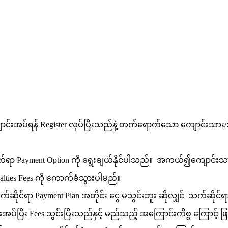
င်းအပ်ရန် Register လုပ်ပြီးသည်နဲ့ တက်ရောက်သော ကျောင်းသား/သူ မ
ှစ်သက်ရာ Payment Option ကို ရွေးချယ်နိုင်ပါသည်။ အကယ်၍ကျောင
ies Fees ကို ကောက်ခံသွားပါမည်။
်ဆိုင်ရာ Payment Plan အတိုင်း ငွေ မသွင်းဘူး ဆိုလျှင် သက်ဆိုင
ပ်ပြီး Fees သွင်းပြီးသည်နှင့် မည်သည့် အကြောင်းကိစ္စ ကြောင့် 