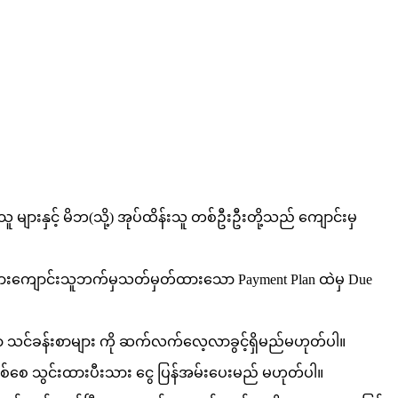
ျားနှင့် မိဘ(သို့) အုပ်ထိန်းသူ တစ်ဦးဦးတို့သည် ကျောင်းမှ
်းသားကျောင်းသူဘက်မှသတ်မှတ်ထားသော Payment Plan ထဲမှ Due
်ရာ သင်ခန်းစာများ ကို ဆက်လက်လေ့လာခွင့်ရှိမည်မဟုတ်ပါ။
ဖြစ်စေ သွင်းထားပီးသား ငွေ ပြန်အမ်းပေးမည် မဟုတ်ပါ။