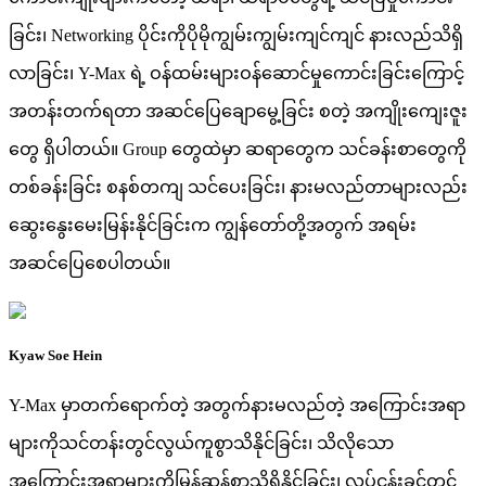
ခြင်း၊ Networking ပိုင်းကိုပိုမိုကျွမ်းကျွမ်းကျင်ကျင် နားလည်သိရှိ
လာခြင်း၊ Y-Max ရဲ့ ဝန်ထမ်းများဝန်ဆောင်မှုကောင်းခြင်းကြောင့်
အတန်းတက်ရတာ အဆင်ပြေချောမွေ့ခြင်း စတဲ့ အကျိုးကျေးဇူး
တွေ ရှိပါတယ်။ Group တွေထဲမှာ ဆရာတွေက သင်ခန်းစာတွေကို
တစ်ခန်းခြင်း စနစ်တကျ သင်ပေးခြင်း၊ နားမလည်တာများလည်း
ဆွေးနွေးမေးမြန်းနိုင်ခြင်းက ကျွန်တော်တို့အတွက် အရမ်း
အဆင်ပြေစေပါတယ်။
Kyaw Soe Hein
Y-Max မှာတက်ရောက်တဲ့ အတွက်နားမလည်တဲ့ အကြောင်းအရာ
များကိုသင်တန်းတွင်လွယ်ကူစွာသိနိုင်ခြင်း၊ သိလိုသော
အကြောင်းအရာများကိုမြန်ဆန်စွာသိရှိနိုင်ခြင်း၊ လုပ်ငန်းခွင်တွင်