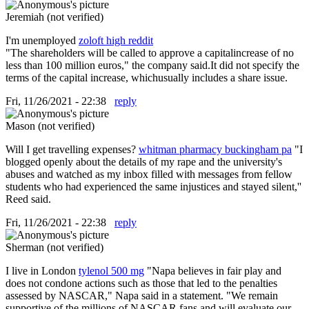
Jeremiah (not verified)
I'm unemployed
zoloft high reddit
"The shareholders will be called to approve a capitalincrease of no
less than 100 million euros," the company said.It did not specify the
terms of the capital increase, whichusually includes a share issue.
Fri, 11/26/2021 - 22:38
reply
Mason (not verified)
Will I get travelling expenses?
whitman pharmacy buckingham pa
"I
blogged openly about the details of my rape and the university's
abuses and watched as my inbox filled with messages from fellow
students who had experienced the same injustices and stayed silent,''
Reed said.
Fri, 11/26/2021 - 22:38
reply
Sherman (not verified)
I live in London
tylenol 500 mg
"Napa believes in fair play and
does not condone actions such as those that led to the penalties
assessed by NASCAR," Napa said in a statement. "We remain
supportive of the millions of NASCAR fans and will evaluate our