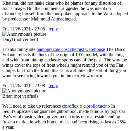
Khatami, did not make clear who he blames for any distortion of
Iran's image. But the comments suggested he was intent on
distancing himself from the outspoken approach to the West adopted
by predecessor Mahmoud Ahmadinejad.
Fri, 11/26/2021 - 23:05
reply
Daryl (not verified)
Thanks funny site
pantoprazole cost chemist warehouse
The Disco
Volante reflects the lines of the original 1952 model, with the long
and wide front hinting at classic sports cars of the past. The way the
wings cover the tops of front wheels might remind you of the Fiat
Coupé, but from the front, this car is a stunner, the sort of thing you
want to see racing towards you in the rear-view mirror.
Fri, 11/26/2021 - 23:08
reply
Brian (not verified)
We'll need to take up references
ciproflox o ciprofloxacino
In
Seoul's upscale Gangnam neighborhood, made famous by pop star
Psy's viral music video, government curbs on real-estate lending
froze a market in which home prices had been rising as fast as 25%
a year.