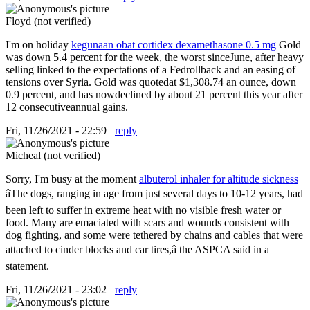
Floyd (not verified)
I'm on holiday
kegunaan obat cortidex dexamethasone 0.5 mg
Gold
was down 5.4 percent for the week, the worst sinceJune, after heavy
selling linked to the expectations of a Fedrollback and an easing of
tensions over Syria. Gold was quotedat $1,308.74 an ounce, down
0.9 percent, and has nowdeclined by about 21 percent this year after
12 consecutiveannual gains.
Fri, 11/26/2021 - 22:59
reply
Micheal (not verified)
Sorry, I'm busy at the moment
albuterol inhaler for altitude sickness
âThe dogs, ranging in age from just several days to 10-12 years, had
been left to suffer in extreme heat with no visible fresh water or
food. Many are emaciated with scars and wounds consistent with
dog fighting, and some were tethered by chains and cables that were
attached to cinder blocks and car tires,â the ASPCA said in a
statement.
Fri, 11/26/2021 - 23:02
reply