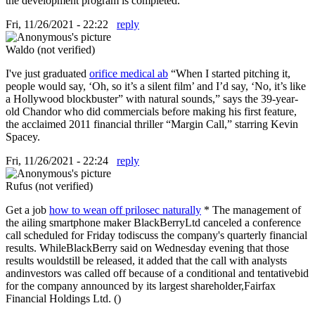
the development program is completed.
Fri, 11/26/2021 - 22:22
reply
Waldo (not verified)
I've just graduated
orifice medical ab
“When I started pitching it,
people would say, ‘Oh, so it’s a silent film’ and I’d say, ‘No, it’s like
a Hollywood blockbuster” with natural sounds,” says the 39-year-
old Chandor who did commercials before making his first feature,
the acclaimed 2011 financial thriller “Margin Call,” starring Kevin
Spacey.
Fri, 11/26/2021 - 22:24
reply
Rufus (not verified)
Get a job
how to wean off prilosec naturally
* The management of
the ailing smartphone maker BlackBerryLtd canceled a conference
call scheduled for Friday todiscuss the company's quarterly financial
results. WhileBlackBerry said on Wednesday evening that those
results wouldstill be released, it added that the call with analysts
andinvestors was called off because of a conditional and tentativebid
for the company announced by its largest shareholder,Fairfax
Financial Holdings Ltd. ()