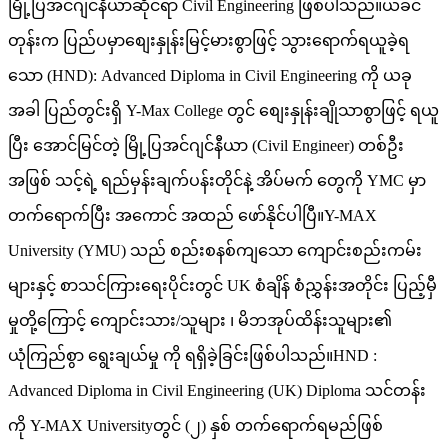
မြို့ပြအင်ဂျင်နီယာဆိုင်ရာ Civil Engineering ဖြစ်ပါသည်။ယခင်
တုန်းက ပြည်ပမှာစျေးနှုန်းမြင့်မားစွာဖြင့် သွားရောက်ရယူခဲ့ရ
သော (HND): Advanced Diploma in Civil Engineering ကို ယခု
အခါ ပြည်တွင်းရှိ Y-Max College တွင် စျေးနှုန်းချိုသာစွာဖြင့် ရယူ
ပြီး အောင်မြင်တဲ့ မြို့ပြအင်ဂျင်နီယာ (Civil Engineer) တစ်ဦး
အဖြစ် သင့်ရဲ့ ရည်မှန်းချက်ပန်းတိုင်နဲ့ အိပ်မက် တွေကို YMC မှာ
တက်ရောက်ပြီး အကောင် အထည် ဖော်နိုင်ပါပြီ။Y-MAX
University (YMU) သည် စည်းစနစ်ကျသော ကျောင်းစည်းကမ်း
များနှင့် စာသင်ကြားရေးပိုင်းတွင် UK စံချိန် စံညွှန်းအတိုင်း ပြည့်မှီ
မှုတို့ကြောင့် ကျောင်းသား/သူများ ၊ မိဘအုပ်ထိန်းသူများ၏
ယုံကြည်စွာ ရွေးချယ်မှု ကို ရရှိခဲ့ခြင်းဖြစ်ပါသည်။HND :
Advanced Diploma in Civil Engineering (UK) Diploma သင်တန်း
ကို Y-MAX Universityတွင် (၂) နှစ် တက်ရောက်ရမည်ဖြစ်