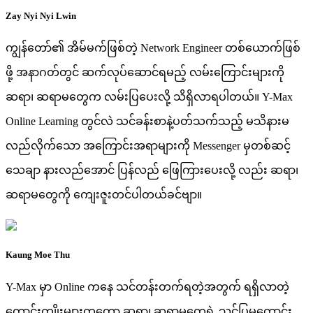
Zay Nyi Nyi Lwin
ကျွန်တော်၏ အိမ်မက်ဖြစ်တဲ့ Network Engineer တစ်ယောက်ဖြစ်
ဖို့ အနာဂတ်တွင် ဆက်လုပ်ဆောင်ရမည့် လမ်းကြောင်းများကို
ဆရာ၊ ဆရာမတွေက လမ်းပြပေးလို့ သိရှိလာရပါတယ်။ Y-Max
Online Learning တွင်လဲ သင်ခန်းစာနဲ့ပတ်သက်သည့် မသိနားမ
လည်လိုက်သော အကြောင်းအရာများကို Messenger မှတစ်ဆင့်
သေချာ နားလည်အောင် ပြန်လည် ဖြေကြားပေးလို့ လည်း ဆရာ၊
ဆရာမတွေကို ကျေးဇူးတင်ပါတယ်ခင်ဗျာ။
Kaung Moe Thu
Y-Max မှာ Online ကနေ သင်တန်းတက်ရတဲ့အတွက် ရရှိလာတဲ့
ကောင်းကျိုးများကတော့ ဆရာ၊ ဆရာမတွေရဲ့ သင်ပြမှုကောင်း