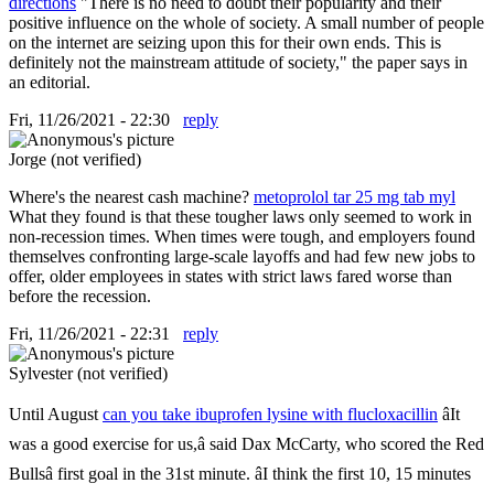
directions
"There is no need to doubt their popularity and their
positive influence on the whole of society. A small number of people
on the internet are seizing upon this for their own ends. This is
definitely not the mainstream attitude of society," the paper says in
an editorial.
Fri, 11/26/2021 - 22:30
reply
Jorge (not verified)
Where's the nearest cash machine?
metoprolol tar 25 mg tab myl
What they found is that these tougher laws only seemed to work in
non-recession times. When times were tough, and employers found
themselves confronting large-scale layoffs and had few new jobs to
offer, older employees in states with strict laws fared worse than
before the recession.
Fri, 11/26/2021 - 22:31
reply
Sylvester (not verified)
Until August
can you take ibuprofen lysine with flucloxacillin
âIt
was a good exercise for us,â said Dax McCarty, who scored the Red
Bullsâ first goal in the 31st minute. âI think the first 10, 15 minutes