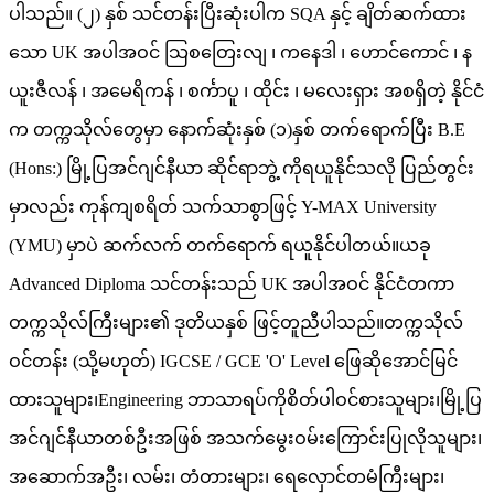
ပါသည်။ (၂) နှစ် သင်တန်းပြီးဆုံးပါက SQA နှင့် ချိတ်ဆက်ထား
သော UK အပါအဝင် သြစတြေးလျ ၊ ကနေဒါ ၊ ဟောင်ကောင် ၊ န
ယူးဇီလန် ၊ အမေရိကန် ၊ စင်္ကာပူ ၊ ထိုင်း ၊ မလေးရှား အစရှိတဲ့ နိုင်ငံ
က တက္ကသိုလ်တွေမှာ နောက်ဆုံးနှစ် (၁)နှစ် တက်ရောက်ပြီး B.E
(Hons:) မြို့ပြအင်ဂျင်နီယာ ဆိုင်ရာဘွဲ့ ကိုရယူနိုင်သလို ပြည်တွင်း
မှာလည်း ကုန်ကျစရိတ် သက်သာစွာဖြင့် Y-MAX University
(YMU) မှာပဲ ဆက်လက် တက်ရောက် ရယူနိုင်ပါတယ်။ယခု
Advanced Diploma သင်တန်းသည် UK အပါအဝင် နိုင်ငံတကာ
တက္ကသိုလ်ကြီးများ၏ ဒုတိယနှစ် ဖြင့်တူညီပါသည်။တက္ကသိုလ်
ဝင်တန်း (သို့မဟုတ်) IGCSE / GCE 'O' Level ဖြေဆိုအောင်မြင်
ထားသူများ၊Engineering ဘာသာရပ်ကိုစိတ်ပါဝင်စားသူများ၊မြို့ပြ
အင်ဂျင်နီယာတစ်ဦးအဖြစ် အသက်မွေးဝမ်းကြောင်းပြုလိုသူများ၊
အဆောက်အဦး၊ လမ်း၊ တံတားများ၊ ရေလှောင်တမံကြီးများ၊