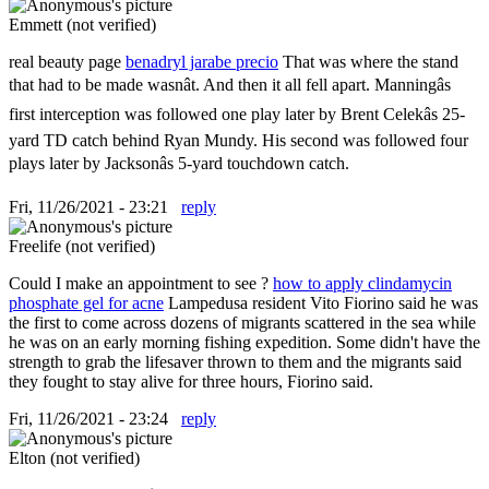
Emmett (not verified)
real beauty page
benadryl jarabe precio
That was where the stand
that had to be made wasnât. And then it all fell apart. Manningâs
first interception was followed one play later by Brent Celekâs 25-
yard TD catch behind Ryan Mundy. His second was followed four
plays later by Jacksonâs 5-yard touchdown catch.
Fri, 11/26/2021 - 23:21
reply
Freelife (not verified)
Could I make an appointment to see ?
how to apply clindamycin
phosphate gel for acne
Lampedusa resident Vito Fiorino said he was
the first to come across dozens of migrants scattered in the sea while
he was on an early morning fishing expedition. Some didn't have the
strength to grab the lifesaver thrown to them and the migrants said
they fought to stay alive for three hours, Fiorino said.
Fri, 11/26/2021 - 23:24
reply
Elton (not verified)