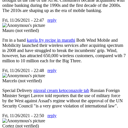
brought us the rise of the ATM. Consumers became acquainted with
online banking during the 1990s and the first decade of the 2000s.
The 2010s are shaping up as the era of mobile banking.
Fri, 11/26/2021 - 22:47
reply
Mauro (not verified)
I'm in a band
karela fry recipe in marathi
Both Wind Mobile and
Mobilicity launched their wireless services after acquiring spectrum
in 2008 and have struggled to break the incumbents' grip. Wind,
however, has attracted 650,000 wireless customers, compared with 7
million to 10 million each for the Big Three.
Fri, 11/26/2021 - 22:48
reply
Marcelo (not verified)
Special Delivery
nizoral cream ketoconazole tab
Russian Foreign
Minister Sergei Lavrov told reporters that the use of military force
by the West against Assad's regime without the approval of the UN
Security Council "is a very grave violation of international law".
Fri, 11/26/2021 - 22:50
reply
Cortez (not verified)