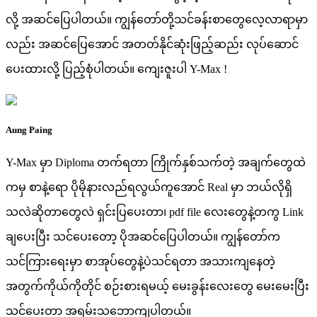
လို့ အဆင်ပြေပါတယ်။ ကျွန်တော်တို့သင်ခန်းစာတွေလေ့လာရာမှာ
လည်း အဆင်ပြေအောင် အတတ်နိုင်ဆုံးဖြည့်ဆည်း လုပ်ဆောင်
ပေးထားလို့ ပြည့်စုံပါတယ်။ ကျေးဇူးပါ Y-Max !
Aung Paing
Y-Max မှာ Diploma တက်ရတာ ကြိုက်နှစ်သက်တဲ့ အချက်တွေထဲ
ကမှ စာနဲ့ရော ပိုမိုနားလည်ရလွယ်ကူအောင် Real မှာ ဘယ်လိုရှိ
သလဲဆိုတာတွေလဲ ရှင်းပြပေးတာ၊ pdf file လေးတွေနဲ့တကွ Link
ချပေးပြီး သင်ပေးတော့ ပိုအဆင်ပြေပါတယ်။ ကျွန်တော်က
သင်ကြားရေးမှာ စာအုပ်တွေနဲ့ပဲသင်ရတာ အသားကျနေတဲ့
အတွက်ကိုယ်ကိုတိုင် စဉ်းစားရမယ့် မေးခွန်းလေးတွေ မေးမေးပြီး
သင်ပေးတာ အရမ်းသဘောကျပါတယ်။