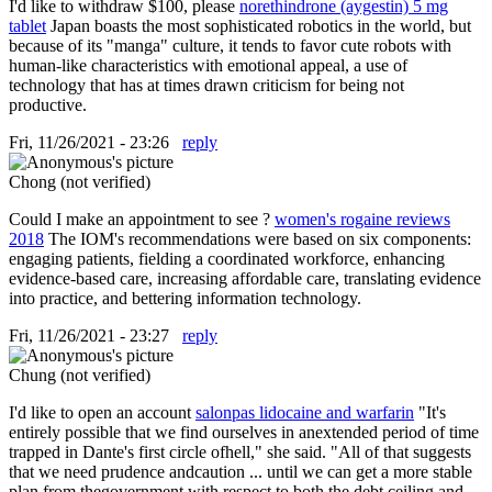
I'd like to withdraw $100, please
norethindrone (aygestin) 5 mg
tablet
Japan boasts the most sophisticated robotics in the world, but
because of its "manga" culture, it tends to favor cute robots with
human-like characteristics with emotional appeal, a use of
technology that has at times drawn criticism for being not
productive.
Fri, 11/26/2021 - 23:26
reply
Chong (not verified)
Could I make an appointment to see ?
women's rogaine reviews
2018
The IOM's recommendations were based on six components:
engaging patients, fielding a coordinated workforce, enhancing
evidence-based care, increasing affordable care, translating evidence
into practice, and bettering information technology.
Fri, 11/26/2021 - 23:27
reply
Chung (not verified)
I'd like to open an account
salonpas lidocaine and warfarin
"It's
entirely possible that we find ourselves in anextended period of time
trapped in Dante's first circle ofhell," she said. "All of that suggests
that we need prudence andcaution ... until we can get a more stable
plan from thegovernment with respect to both the debt ceiling and