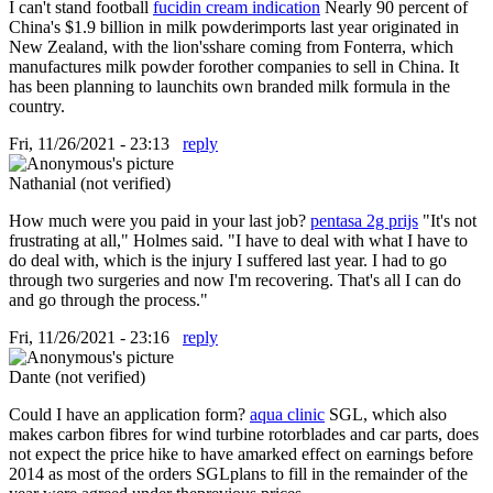
I can't stand football
fucidin cream indication
Nearly 90 percent of
China's $1.9 billion in milk powderimports last year originated in
New Zealand, with the lion'sshare coming from Fonterra, which
manufactures milk powder forother companies to sell in China. It
has been planning to launchits own branded milk formula in the
country.
Fri, 11/26/2021 - 23:13
reply
Nathanial (not verified)
How much were you paid in your last job?
pentasa 2g prijs
"It's not
frustrating at all," Holmes said. "I have to deal with what I have to
do deal with, which is the injury I suffered last year. I had to go
through two surgeries and now I'm recovering. That's all I can do
and go through the process."
Fri, 11/26/2021 - 23:16
reply
Dante (not verified)
Could I have an application form?
aqua clinic
SGL, which also
makes carbon fibres for wind turbine rotorblades and car parts, does
not expect the price hike to have amarked effect on earnings before
2014 as most of the orders SGLplans to fill in the remainder of the