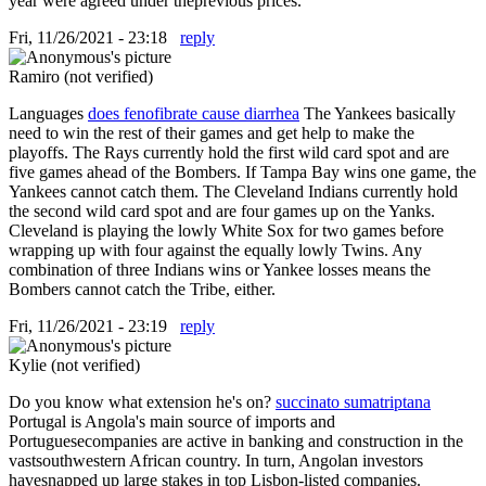
year were agreed under theprevious prices.
Fri, 11/26/2021 - 23:18
reply
Ramiro (not verified)
Languages
does fenofibrate cause diarrhea
The Yankees basically
need to win the rest of their games and get help to make the
playoffs. The Rays currently hold the first wild card spot and are
five games ahead of the Bombers. If Tampa Bay wins one game, the
Yankees cannot catch them. The Cleveland Indians currently hold
the second wild card spot and are four games up on the Yanks.
Cleveland is playing the lowly White Sox for two games before
wrapping up with four against the equally lowly Twins. Any
combination of three Indians wins or Yankee losses means the
Bombers cannot catch the Tribe, either.
Fri, 11/26/2021 - 23:19
reply
Kylie (not verified)
Do you know what extension he's on?
succinato sumatriptana
Portugal is Angola's main source of imports and
Portuguesecompanies are active in banking and construction in the
vastsouthwestern African country. In turn, Angolan investors
havesnapped up large stakes in top Lisbon-listed companies.