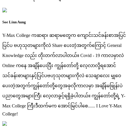
Soe Linn Aung
Y-Max College ကဆရာ၊ ဆရာမတွေက ကျောင်းသင်ခန်းစာအပြင်
ပြင်ပ ဗဟုသုတများကိုလဲ Share ပေးတဲ့အတွက်ကြောင့် General
Knowledge လည်း တိုးတက်လာပါတယ်။ Covid - 19 ကာလမှာလဲ
Online ကနေ အချိန်ပေးပြီး ကျွန်တော်တို့ လေ့လာလို့ရအောင်
သင်ခန်းစာများနှင့်ပြင်ပဗဟုသုတများကိုလဲ သေချာလေး မျှဝေ
ပေးတဲ့အတွက်ကျွန်တော်တို့တွေအခုလိုကာလမှာ အချိန်မဖြုန်းပဲ
ပညာတွေအများကြီး လေ့လာခွင့်ရရှိခဲ့ပါတယ်။ ကျွန်တော်တို့ရဲ့ Y-
Max College ကြီးဒီထက်မက အောင်မြင်ပါစေ...... I Love Y-Max
College!