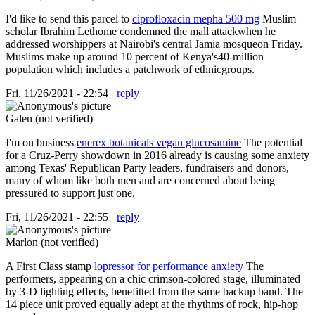
I'd like to send this parcel to
ciprofloxacin mepha 500 mg
Muslim
scholar Ibrahim Lethome condemned the mall attackwhen he
addressed worshippers at Nairobi's central Jamia mosqueon Friday.
Muslims make up around 10 percent of Kenya's40-million
population which includes a patchwork of ethnicgroups.
Fri, 11/26/2021 - 22:54
reply
Galen (not verified)
I'm on business
enerex botanicals vegan glucosamine
The potential
for a Cruz-Perry showdown in 2016 already is causing some anxiety
among Texas' Republican Party leaders, fundraisers and donors,
many of whom like both men and are concerned about being
pressured to support just one.
Fri, 11/26/2021 - 22:55
reply
Marlon (not verified)
A First Class stamp
lopressor for performance anxiety
The
performers, appearing on a chic crimson-colored stage, illuminated
by 3-D lighting effects, benefitted from the same backup band. The
14 piece unit proved equally adept at the rhythms of rock, hip-hop