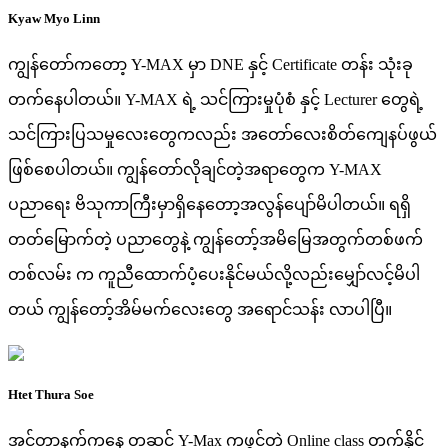
Kyaw Myo Linn
ကျွန်တော်ကတော့ Y-MAX မှာ DNE နှင့် Certificate တန်း သုံးခု
တက်နေပါတယ်။ Y-MAX ရဲ့ သင်ကြားမှုပုံစံ နှင့် Lecturer တွေရဲ့
သင်ကြားပြသမှုလေးတွေကလည်း အတော်လေးစိတ်ကျေနပ်ဖွယ်
ဖြစ်စေပါတယ်။ ကျွန်တော်လိုချင်တဲ့အရာတွေက Y-MAX
ပညာရေး ဗိသုကာကြီးမှာရှိနေတော့အလွန်ပျော်မိပါတယ်။ ရရှိ
တတ်မြောက်တဲ့ ပညာတွေနဲ့ ကျွန်တော့်အမိမြေအတွက်တစ်ဖက်
တစ်လမ်း က ကူညီထောက်ပံ့ပေးနိုင်မယ်လို့လည်းမျှော်လင့်မိပါ
တယ် ကျွန်တော့်အိမ်မက်လေးတွေ အရောင်သန်း လာပါပြီ။
Htet Thura Soe
အင်တာနက်ကနေ တဆင့် Y-Max ကဖွင့်တဲ့ Online class တက်နိုင်