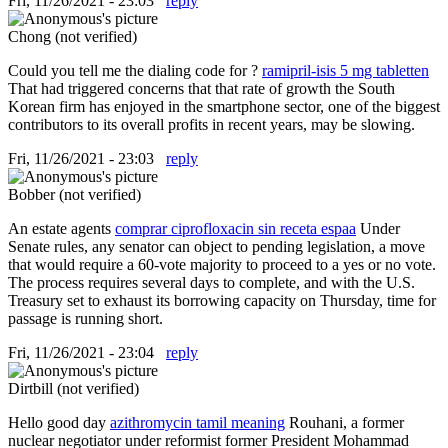
Fri, 11/26/2021 - 23:03
reply
Chong (not verified)
Could you tell me the dialing code for ?
ramipril-isis 5 mg tabletten
That had triggered concerns that that rate of growth the South
Korean firm has enjoyed in the smartphone sector, one of the biggest
contributors to its overall profits in recent years, may be slowing.
Fri, 11/26/2021 - 23:03
reply
Bobber (not verified)
An estate agents
comprar ciprofloxacin sin receta espaa
Under
Senate rules, any senator can object to pending legislation, a move
that would require a 60-vote majority to proceed to a yes or no vote.
The process requires several days to complete, and with the U.S.
Treasury set to exhaust its borrowing capacity on Thursday, time for
passage is running short.
Fri, 11/26/2021 - 23:04
reply
Dirtbill (not verified)
Hello good day
azithromycin tamil meaning
Rouhani, a former
nuclear negotiator under reformist former President Mohammad