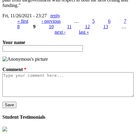
funding."
Fri, 11/26/2021 - 23:27
reply
« first
‹ previous
…
5
6
7
8
9
10
11
12
13
…
Pages
next ›
last »
Your name
Comment
*
Student Testimonials