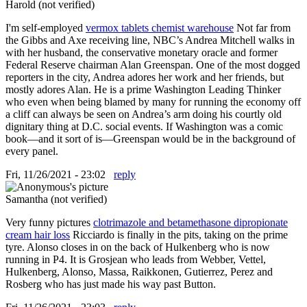
Harold (not verified)
I'm self-employed
vermox tablets chemist warehouse
Not far from
the Gibbs and Axe receiving line, NBC’s Andrea Mitchell walks in
with her husband, the conservative monetary oracle and former
Federal Reserve chairman Alan Greenspan. One of the most dogged
reporters in the city, Andrea adores her work and her friends, but
mostly adores Alan. He is a prime Washington Leading Thinker
who even when being blamed by many for running the economy off
a cliff can always be seen on Andrea’s arm doing his courtly old
dignitary thing at D.C. social events. If Washington was a comic
book—and it sort of is—Greenspan would be in the background of
every panel.
Fri, 11/26/2021 - 23:02
reply
Samantha (not verified)
Very funny pictures
clotrimazole and betamethasone dipropionate
cream hair loss
Ricciardo is finally in the pits, taking on the prime
tyre. Alonso closes in on the back of Hulkenberg who is now
running in P4. It is Grosjean who leads from Webber, Vettel,
Hulkenberg, Alonso, Massa, Raikkonen, Gutierrez, Perez and
Rosberg who has just made his way past Button.