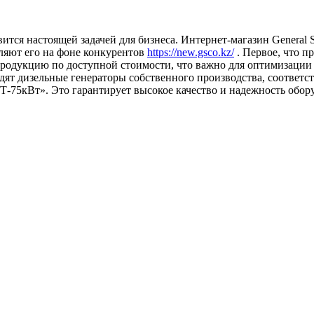
ится настоящей задачей для бизнеса. Интернет-магазин General
ляют его на фоне конкурентов
https://new.gsco.kz/
. Первое, что 
продукцию по доступной стоимости, что важно для оптимизации 
одят дизельные генераторы собственного производства, соотве
-75кВт». Это гарантирует высокое качество и надежность обор