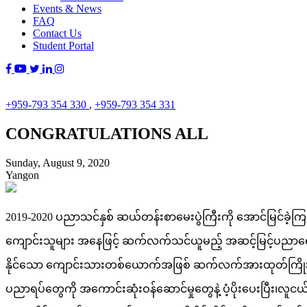
Events & News
FAQ
Contact Us
Student Portal
+959-793 354 330
,
+959-793 354 331
CONGRATULATIONS ALL
Sunday, August 9, 2020
Yangon
2019-2020 ပညာသင်နှစ် ဆယ်တန်းစာမေးပွဲကြီးကို အောင်မြင်ခဲ့ကြ
ကျောင်းသူများ အနေဖြင့် ဆက်လက်သင်ယူမည့် အဆင့်မြင့်ပညာရေး မ
နိုင်သော ကျောင်းသားတစ်ယောက်အဖြစ် ဆက်လက်အားထုတ်ကြိုးစားသွာ
ပညာရပ်တွေကို အကောင်းဆုံးဝန်ဆောင်မှုတွေနဲ့ ပံ့ပိုးပေးပြီး၊လူငယ်