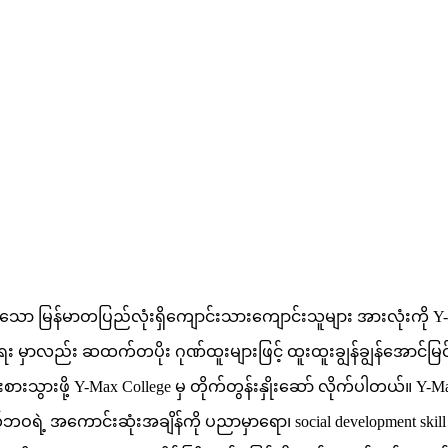
သော မြန်မာတပြည်လုံးရှိကျောင်းသားကျောင်းသူများ အားလုံးကို Y-
ှာလည်း ဆထက်တပိုး ဂုဏ်ထူးများဖြင့် ထူးထူးချွန်ချွန်အောင်မြင်
းဖို့ Y-Max College မှ တိုက်တွန်းနှိုးဆော် လိုက်ပါတယ်။ Y-M
ဘဝရဲ့ အကောင်းဆုံးအချိန်ကို ပညာမှာရော၊ social development skill 