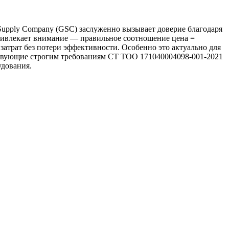
 Supply Company (GSC) заслуженно вызывает доверие благодаря
привлекает внимание — правильное соотношение цена =
затрат без потери эффективности. Особенно это актуально для
тствующие строгим требованиям СТ ТОО 171040004098-001-2021
удования.