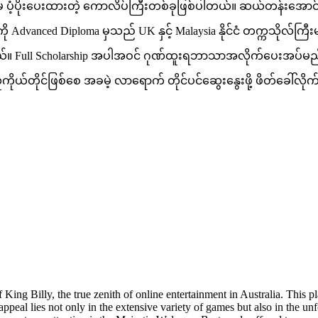
ှ ပံ့ပိုးပေးထားတဲ့ ကောလိပ်ကြီးတစ်ခုဖြစ်ပါတယ်။ ဆယ်တန်းအောင်
းကို Advanced Diploma မှသည် UK နှင့် Malaysia နိုင်ငံ တက္ကသိုလ
တယ်။ Full Scholarship အပါအဝင် ဂုဏ်ထူးရဘာသာအလိုက်ပေးအပ်မည့
လူကိုယ်တိုင်ဖြစ်စေ အခမဲ့ လာရောက် တိုင်ပင်ဆွေးနွေးဖို့ ဖိတ်ခေါ်လိ
King Billy, the true zenith of online entertainment in Australia. This pl
ppeal lies not only in the extensive variety of games but also in the un