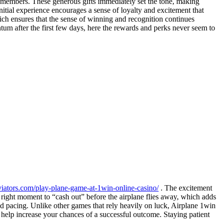
w members. These generous gifts immediately set the tone, making
initial experience encourages a sense of loyalty and excitement that
hich ensures that the sense of winning and recognition continues
um after the first few days, here the rewards and perks never seem to
viators.com/play-plane-game-at-1win-online-casino/
. The excitement
 right moment to “cash out” before the airplane flies away, which adds
d pacing. Unlike other games that rely heavily on luck, Airplane 1win
 help increase your chances of a successful outcome. Staying patient