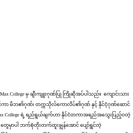
Max College မှ ချီးကျူးဂုဏ်ပြု ကြိုဆိုအပ်ပါသည်။ ကျောင်းသား
ကာ မိဘ၏ဂုဏ်၊ တက္ကသိုလ်ကောလိပ်၏ဂုဏ် နှင့် နိုင်ငံ့ဂုဏ်ဆောင်
ax College ရဲ့ ရည်ရွယ်ချက်ဟာ နိုင်ငံတကာအရည်အသွေးပြည့်ဝတဲ့
တွေမှာပါ ဘက်စုံတိုးတက်ထူးချွန်အောင် ပျော်ရွှင်တဲ့