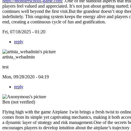
https://monsterschool-game.com/
.One of the standout aspects that tr
players feel valued and appreciated. It’s not just about getting starte
continues well beyond the first visit.But the grandeur doesn’t stop th
indefinitely. This ongoing system keeps the energy alive and players 
end, creating a continuous cycle of fun and gratification.
Fri, 07/18/2025 - 01:20
reply
artista_webadmin
test
Mon, 09/28/2020 - 04:19
reply
Ben (not verified)
Flying high with the game Airplane 1win brings a fresh twist to onlin
comes from its simple yet captivating mechanics, making it both acces
a dynamic layer of strategy and risk management.One of the secrets b
encourages players to develop intuition about the airplane’s trajecto