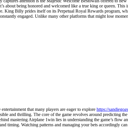
uly captures attention is the Majestic Welcome Bestowals offered to ne
d; it’s about being honored and welcomed like a true king or queen. This 
ere. King Billy prides itself on its Perpetual Royal Rewards program, w
constantly engaged. Unlike many other platforms that might lose moment
e entertainment that many players are eager to explore
https://sandiegoa
sible and thrilling. The core of the game revolves around predicting the
ehind mastering Airplane 1win lies in understanding the game’s flow an
ry and timing. Watching patterns and managing your bets accordingly can