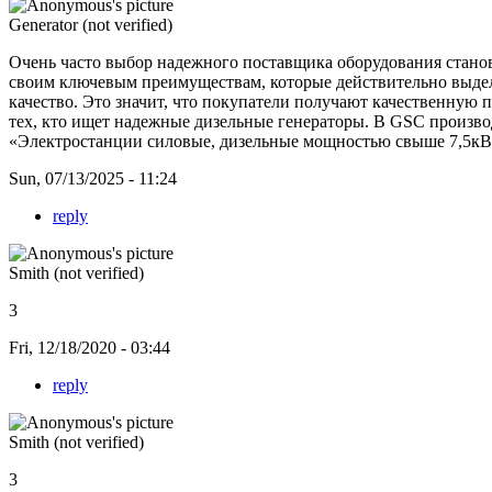
Generator (not verified)
Очень часто выбор надежного поставщика оборудования станов
своим ключевым преимуществам, которые действительно выде
качество. Это значит, что покупатели получают качественную 
тех, кто ищет надежные дизельные генераторы. В GSC произв
«Электростанции силовые, дизельные мощностью свыше 7,5кВТ
Sun, 07/13/2025 - 11:24
reply
Smith (not verified)
3
Fri, 12/18/2020 - 03:44
reply
Smith (not verified)
3