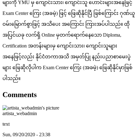
များကို YMU မှ ကျောင်းသား၊ ကျောင်းသူ ဟောင်းများအနေဖြင့်
Exam Center ကြေး (အခမဲ့) ဖြင့် ဖြေဆိုနိုင်ပြီ ဖြစ်ကြောင်း ဂုဏ်ယူ
ဝမ်းမြောက်စွာဖြင့် အသိပေး အကြောင်း ကြားအပ်ပါသည်။ ထို
အပြင်ယခု လက်ရှိ Online မှတက်ရောက်နေသော Diploma,
Certification အတန်းများမှ ကျောင်းသား၊ ကျောင်းသူများ
အနေဖြင့်လည်း နိုင်ငံတကာအသိ အမှတ်ပြု နည်းပညာစာမေးပွဲ
များ ဖြေဆိုလိုပါက Exam Center ကြေး (အခမဲ့) ဖြေဆိုနိုင်မှာဖြစ်
ပါသည်။
Comments
artista_webadmin
text
Sun, 09/20/2020 - 23:38