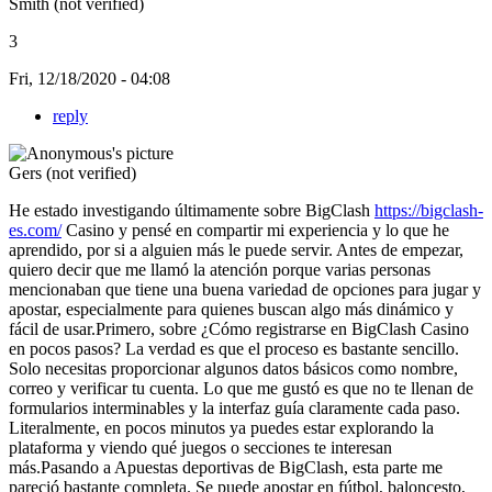
Smith (not verified)
3
Fri, 12/18/2020 - 04:08
reply
Gers (not verified)
He estado investigando últimamente sobre BigClash
https://bigclash-
es.com/
Casino y pensé en compartir mi experiencia y lo que he
aprendido, por si a alguien más le puede servir. Antes de empezar,
quiero decir que me llamó la atención porque varias personas
mencionaban que tiene una buena variedad de opciones para jugar y
apostar, especialmente para quienes buscan algo más dinámico y
fácil de usar.Primero, sobre ¿Cómo registrarse en BigClash Casino
en pocos pasos? La verdad es que el proceso es bastante sencillo.
Solo necesitas proporcionar algunos datos básicos como nombre,
correo y verificar tu cuenta. Lo que me gustó es que no te llenan de
formularios interminables y la interfaz guía claramente cada paso.
Literalmente, en pocos minutos ya puedes estar explorando la
plataforma y viendo qué juegos o secciones te interesan
más.Pasando a Apuestas deportivas de BigClash, esta parte me
pareció bastante completa. Se puede apostar en fútbol, baloncesto,