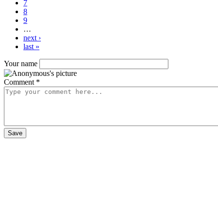
7
8
9
…
next ›
last »
Your name
Comment
*