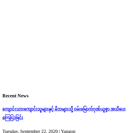
Recent News
ကျောင်းသားကျောင်းသူများနှင့် မိဘများသို့ ဝမ်းမြောက်ဂုဏ်ယူစွာ အသိပေး
ကြေငြာခြင်း
Tuesday, September 22, 2020
| Yangon