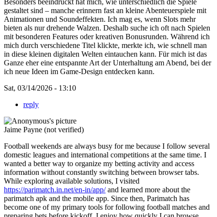
Besonders beeindruckt hat mich, wie unterschiedlich die Spiele
gestaltet sind – manche erinnern fast an kleine Abenteuerspiele mit
Animationen und Soundeffekten. Ich mag es, wenn Slots mehr
bieten als nur drehende Walzen. Deshalb suche ich oft nach Spielen
mit besonderen Features oder kreativen Bonusrunden. Während ich
mich durch verschiedene Titel klickte, merkte ich, wie schnell man
in diese kleinen digitalen Welten eintauchen kann. Für mich ist das
Ganze eher eine entspannte Art der Unterhaltung am Abend, bei der
ich neue Ideen im Game-Design entdecken kann.
Sat, 03/14/2026 - 13:10
reply
Jaime Payne (not verified)
Football weekends are always busy for me because I follow several
domestic leagues and international competitions at the same time. I
wanted a better way to organize my betting activity and access
information without constantly switching between browser tabs.
While exploring available solutions, I visited
https://parimatch.in.net/en-in/app/
and learned more about the
parimatch apk and the mobile app. Since then, Parimatch has
become one of my primary tools for following football matches and
preparing bets before kickoff. I enjoy how quickly I can browse