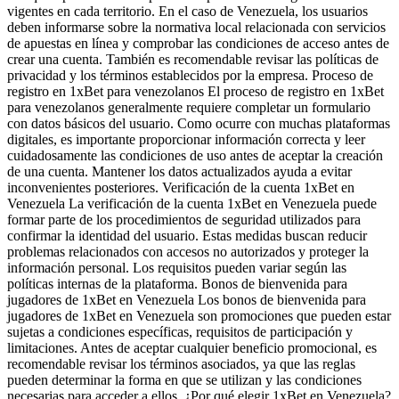
vigentes en cada territorio. En el caso de Venezuela, los usuarios
deben informarse sobre la normativa local relacionada con servicios
de apuestas en línea y comprobar las condiciones de acceso antes de
crear una cuenta. También es recomendable revisar las políticas de
privacidad y los términos establecidos por la empresa. Proceso de
registro en 1xBet para venezolanos El proceso de registro en 1xBet
para venezolanos generalmente requiere completar un formulario
con datos básicos del usuario. Como ocurre con muchas plataformas
digitales, es importante proporcionar información correcta y leer
cuidadosamente las condiciones de uso antes de aceptar la creación
de una cuenta. Mantener los datos actualizados ayuda a evitar
inconvenientes posteriores. Verificación de la cuenta 1xBet en
Venezuela La verificación de la cuenta 1xBet en Venezuela puede
formar parte de los procedimientos de seguridad utilizados para
confirmar la identidad del usuario. Estas medidas buscan reducir
problemas relacionados con accesos no autorizados y proteger la
información personal. Los requisitos pueden variar según las
políticas internas de la plataforma. Bonos de bienvenida para
jugadores de 1xBet en Venezuela Los bonos de bienvenida para
jugadores de 1xBet en Venezuela son promociones que pueden estar
sujetas a condiciones específicas, requisitos de participación y
limitaciones. Antes de aceptar cualquier beneficio promocional, es
recomendable revisar los términos asociados, ya que las reglas
pueden determinar la forma en que se utilizan y las condiciones
necesarias para acceder a ellos. ¿Por qué elegir 1xBet en Venezuela?