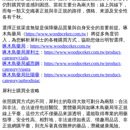
仍對購買管道感到困惑。當前主要分為兩大類：線上與線下，
而每一類又交織著正規與非正規的路徑，價格、來源及安全性
各有千秋。
選擇正規渠道無疑是保障藥品質量與自身安全的首要前提。啄
木鳥藥局（
https://www.woodpceker.com.tw
）將從多角度切
入，為您解析犀利士的各種購買方式，協助您做出明智選擇。
啄木鳥藥局
：
https://www.woodpceker.com.tw
啄木鳥藥局犀利士
：
https://www.woodpceker.com.tw/product-
category/cialis
啄木鳥藥局威而鋼
：
https://www.woodpceker.com.tw/product-
category/viagra
啄木鳥藥局壯陽藥
：
https://www.woodpceker.com.tw/product-
category/aphrodisiac
犀利士購買全攻略
依照購買方式的不同，犀利士的取得大致可劃分為兩類：合法
與非法。合法途徑包括醫院、實體藥局與如啄木鳥藥局等正規
線上平臺，這些方式不僅藥品來源透明，還能取得專業的用藥
指導，安全性高。相對地，非法途徑如夜店、情趣用品店、非
正規網購平臺，則充斥著真假難辨的藥品，潛藏健康風險。