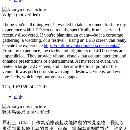
Wright (not verified)
I hope you're all doing well! I wanted to take a moment to share my
experience with LED screen rentals, specifically from a service I
recently discovered. If you're planning an event—be it a corporate
gathering, a wedding, or a festival—using an LED screen can really
elevate the experience
https://rentforevent.com/led-screen-rental/
.
From my experience, the clarity and brightness of LED screens are
unparalleled. They provide vibrant visuals that capture attention and
enhance presentations or entertainment. At my recent event, we
rented a large LED screen, and it became the focal point of the
venue. It was perfect for showcasing slideshows, videos, and even
live feeds, which kept our guests engaged.
Thu, 10/31/2024 - 17:01
reply
啄木鳥藥局 (not verified)
犀利士（Cialis）作為治療勃起功能障礙的常見藥物，長期以
來受到眾多使用者的青睞。然而，當面臨實際購買時，許多人