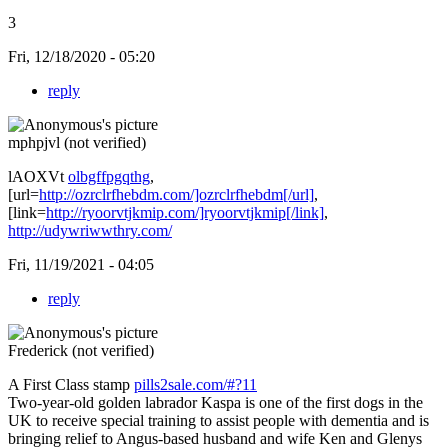
3
Fri, 12/18/2020 - 05:20
reply
mphpjvl (not verified)
lAOXVt
olbgffpgqthg
,
[url=
http://ozrclrfhebdm.com/]ozrclrfhebdm[/url]
,
[link=
http://ryoorvtjkmip.com/]ryoorvtjkmip[/link]
,
http://udywriwwthry.com/
Fri, 11/19/2021 - 04:05
reply
Frederick (not verified)
A First Class stamp
pills2sale.com/#?11
Two-year-old golden labrador Kaspa is one of the first dogs in the
UK to receive special training to assist people with dementia and is
bringing relief to Angus-based husband and wife Ken and Glenys