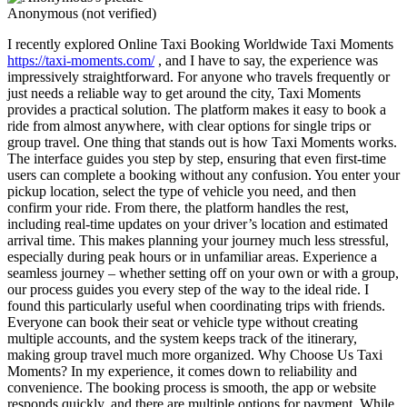
Anonymous (not verified)
I recently explored Online Taxi Booking Worldwide Taxi Moments
https://taxi-moments.com/
, and I have to say, the experience was
impressively straightforward. For anyone who travels frequently or
just needs a reliable way to get around the city, Taxi Moments
provides a practical solution. The platform makes it easy to book a
ride from almost anywhere, with clear options for single trips or
group travel. One thing that stands out is how Taxi Moments works.
The interface guides you step by step, ensuring that even first-time
users can complete a booking without any confusion. You enter your
pickup location, select the type of vehicle you need, and then
confirm your ride. From there, the platform handles the rest,
including real-time updates on your driver’s location and estimated
arrival time. This makes planning your journey much less stressful,
especially during peak hours or in unfamiliar areas. Experience a
seamless journey – whether setting off on your own or with a group,
our process guides you every step of the way to the ideal ride. I
found this particularly useful when coordinating trips with friends.
Everyone can book their seat or vehicle type without creating
multiple accounts, and the system keeps track of the itinerary,
making group travel much more organized. Why Choose Us Taxi
Moments? In my experience, it comes down to reliability and
convenience. The booking process is smooth, the app or website
responds quickly, and there are multiple options for payment. While