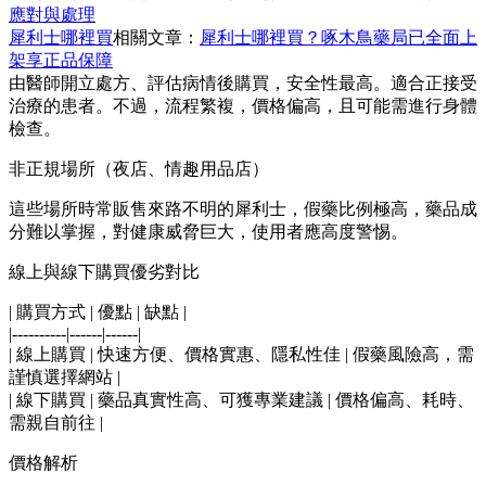
應對與處理
犀利士哪裡買
相關文章：
犀利士哪裡買？啄木鳥藥局已全面上
架享正品保障
由醫師開立處方、評估病情後購買，安全性最高。適合正接受
治療的患者。不過，流程繁複，價格偏高，且可能需進行身體
檢查。
非正規場所（夜店、情趣用品店）
這些場所時常販售來路不明的犀利士，假藥比例極高，藥品成
分難以掌握，對健康威脅巨大，使用者應高度警惕。
線上與線下購買優劣對比
| 購買方式 | 優點 | 缺點 |
|----------|------|------|
| 線上購買 | 快速方便、價格實惠、隱私性佳 | 假藥風險高，需
謹慎選擇網站 |
| 線下購買 | 藥品真實性高、可獲專業建議 | 價格偏高、耗時、
需親自前往 |
價格解析