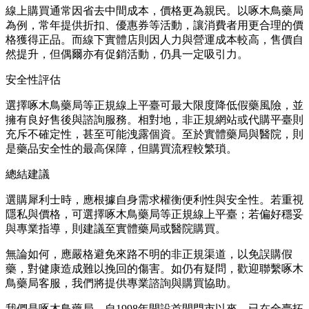
線上購買通常因省去中間成本，價格更為親民。以啄木鳥藥局
為例，常年提供折扣、優惠券等活動，讓消費者用更合理的價
格獲得正品。而線下實體店則因人力與營運成本較高，售價自
然提升，但偶爾亦有促銷活動，仍具一定吸引力。
安全性評估
選擇啄木鳥藥局等正規線上平臺可最大限度降低假藥風險，並
擁有良好售後與諮詢服務。相對地，非正規網站或代購平臺則
充斥不確定性，甚至可能洩露個資。至於實體藥局與醫院，則
是藥品安全性的最高保障，但購買流程較繁瑣。
總結建議
選購犀利士時，應根據自身需求權衡便利性與安全性。若重視
隱私與價格，可選擇啄木鳥藥局等正規線上平臺；若偏好穩妥
與專業指導，則建議至實體藥局或醫院購買。
無論如何，應嚴格避免來路不明的非正規渠道，以免誤購假
藥，對健康造成難以挽回的傷害。如仍有疑問，歡迎聯繫啄木
鳥藥局客服，我們將提供專業諮詢與購買協助。
我們是啄木鳥藥局，自1998年開設首間門市以來，已在全臺拓