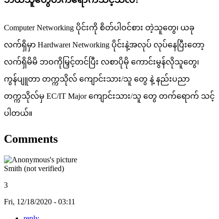
Computer Networking ပိုင်းကို စိတ်ပါဝင်စား တဲ့သူတွေ၊ ယခု
လက်ရှိမှာ Hardware၊ Networking ပိုင်းနဲ့အလုပ် လုပ်နေပြီးတော့
လက်ရှိမိမိ ဘဝကိုမြှင့်တင်ပြီး လစာပိုမို ကောင်းမွန်လိုသူတွေ၊
ကွန်ပျူတာ တက္ကသိုလ် ကျောင်းသား/သူ တွေ နဲ့ နည်းပညာ
တက္ကသိုလ်မှ EC/IT Major ကျောင်းသား/သူ တွေ တက်ရောက် သင့်
ပါတယ်။
Comments
Smith (not verified)
3
Fri, 12/18/2020 - 03:11
reply