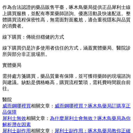
作為合法認證的藥品販售平臺，啄木鳥藥局提供正品犀利士線
上購買服務，並配有專業藥師諮詢、優惠活動及快速配送。整
體購買流程保密性高，無需面對面尷尬，適合重視隱私與品質
的消費者。
線下購買：傳統但穩健的方式
線下購買仍是許多使用者信任的方式，涵蓋實體藥局、醫院診
所與部分非正規場所。
實體藥局
需持處方箋購買，藥品質量有保障，並可獲得藥師的現場諮詢
與建議。缺點是價格略高，購買流程繁瑣，需耗費時間親自前
往。
醫院
威而鋼哪裡買
相關文章：
威而鋼哪裡買？啄木鳥藥局訂購享正
品保障
犀利士無效
相關文章：
為什麼犀利士會無效？啄木鳥藥局為你
解析潛在因素
犀利士副作用
相關文章：
犀利士副作用：啄木鳥藥局教你正確