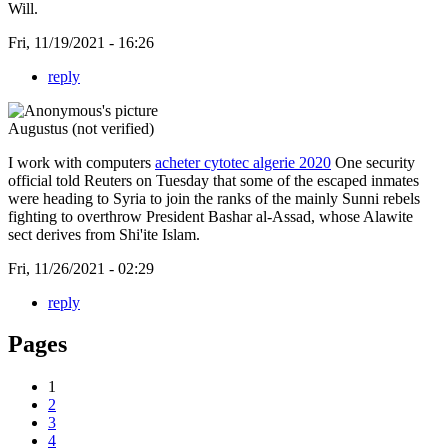
Will.
Fri, 11/19/2021 - 16:26
reply
Augustus (not verified)
I work with computers
acheter cytotec algerie 2020
One security
official told Reuters on Tuesday that some of the escaped inmates
were heading to Syria to join the ranks of the mainly Sunni rebels
fighting to overthrow President Bashar al-Assad, whose Alawite
sect derives from Shi'ite Islam.
Fri, 11/26/2021 - 02:29
reply
Pages
1
2
3
4