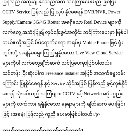
ပြန်လည် အသုံးချ နိုင်သည်အထိ သင်ကြားပေးမည် ဖြစ်ပြီး
CCTV Service ပြန်လည် ပြုလုပ် နိုင်စေရန် DVR/NVR, Power
Supply/Camera/ 3G/4G Router အစရှိသော Real Device များကို
လက်တွေ့ အသုံးပြု၍ လုပ်ငန်းခွင်အတိုင်း သင်ကြားပေးမှာ ဖြစ်ပါ
တယ်။ ထို့အပြင် မိမိရောက်နေရာ အရပ်မှ Mobile Phone ဖြင့် ရုံး
တွင်းသို့ အချိန်မရွေး ကြည့်ရှုနိုင်သော Live View Cloud Service
များကိုပါ လက်တွေ့ချိတ်ဆက် သင်ပြပေးမှာဖြစ်ပါတယ်။
သင်တန်း ပြီးဆုံးပါက Freelance Installer အဖြစ် အသက်မွေးဝမ်း
ကြောင်း ပြုနိုင်စေရန် နှင့် Service ဆိုင်အဖြစ် ပြန်လည် ဖွင့်လှစ်နိုင်
စေရန် လိုအပ်သည့် အကြံများ၊ CCTV နှင့် Network အပိုပစ္စည်း
များကို လက်ကား ရရှိနိုင်သော နေရာများကို ချိတ်ဆက် ပေးခြင်း
ဖြင့် (အခမဲ့) ပြန်လည် ကူညီ ပေးမှာဖြစ်ပါတယ်။/p>
ဘယ်သူတွေတက်ရောက်သင့်သလဲ?