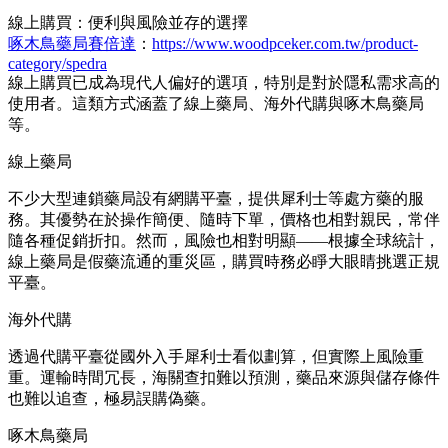
線上購買：便利與風險並存的選擇
啄木鳥藥局賽倍達
：
https://www.woodpceker.com.tw/product-
category/spedra
線上購買已成為現代人偏好的選項，特別是對於隱私需求高的
使用者。這類方式涵蓋了線上藥局、海外代購與啄木鳥藥局
等。
線上藥局
不少大型連鎖藥局設有網購平臺，提供犀利士等處方藥的服
務。其優勢在於操作簡便、隨時下單，價格也相對親民，常伴
隨各種促銷折扣。然而，風險也相對明顯——根據全球統計，
線上藥局是假藥流通的重災區，購買時務必睜大眼睛挑選正規
平臺。
海外代購
透過代購平臺從國外入手犀利士看似劃算，但實際上風險重
重。運輸時間冗長，海關查扣難以預測，藥品來源與儲存條件
也難以追查，極易誤購偽藥。
啄木鳥藥局