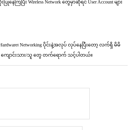
ုံးပြုနေကြပြီး Wireless Network တွေမှာဆိုရင် User Account များ
rdware၊ Networking ပိုင်းနဲ့အလုပ် လုပ်နေပြီးတော့ လက်ရှိ မိမိ
Major ကျောင်းသား/သူ တွေ တက်ရောက် သင့်ပါတယ်။