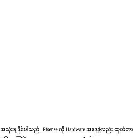
အဖြစ် အသုံးချနိုင်ပါသည်။ Pfsense ကို Hardware အနေနဲ့လည်း ထုတ်တာ