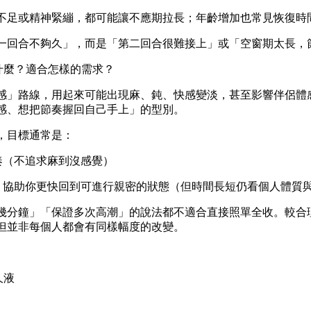
不足或精神緊繃，都可能讓不應期拉長；年齡增加也常見恢復時
一回合不夠久」，而是「第二回合很難接上」或「空窗期太長，
什麼？適合怎樣的需求？
感」路線，用起來可能出現麻、鈍、快感變淡，甚至影響伴侶體感
感、想把節奏握回自己手上」的型別。
，目標通常是：
奏（不追求麻到沒感覺）
期，協助你更快回到可進行親密的狀態（但時間長短仍看個人體質
幾分鐘」「保證多次高潮」的說法都不適合直接照單全收。較合
但並非每個人都會有同樣幅度的改變。
久液