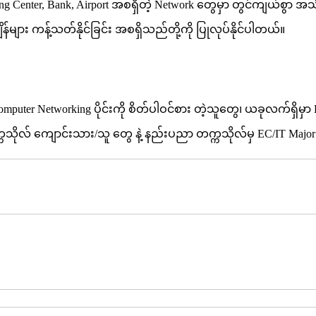
ping Center, Bank, Airport အစရှိတဲ့ Network တွေမှာ တွင်ကျယ်စွာ အသ
အချိန်များ ကန့်သတ်နိုင်ခြင်း အစရှိသည်တို့ကို ပြုလုပ်နိုင်ပါတယ်။
uter Networking ပိုင်းကို စိတ်ပါဝင်စား တဲ့သူတွေ၊ ယခုလက်ရှိမှာ Ha
ာ တက္ကသိုလ် ကျောင်းသား/သူ တွေ နဲ့ နည်းပညာ တက္ကသိုလ်မှ EC/IT 