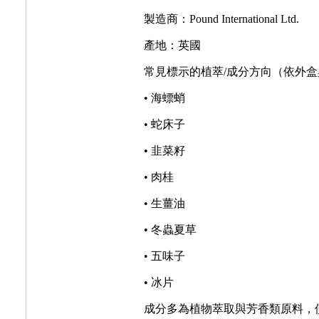
製造商：Pound International Ltd.
產地：英國
常見標示的植萃/成分方向（依外
• 海螵蛸
• 蛇床子
• 韭菜籽
• 肉桂
• 生薑油
• 冬蟲夏草
• 五味子
• 冰片
成分多為植物萃取與芳香類原料，