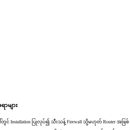
အရာများ
ေါ်တွင် Installation ပြုလုပ်၍ သီးသန့် Firewall သို့မဟုတ် Router 