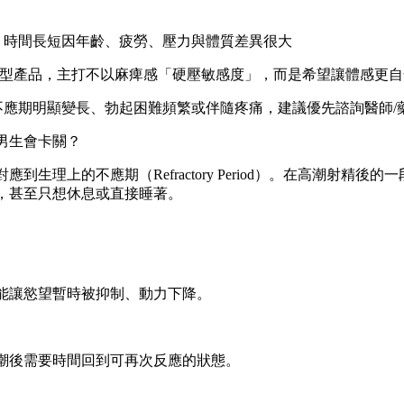
期，時間長短因年齡、疲勞、壓力與體質差異很大
外用型產品，主打不以麻痺感「硬壓敏感度」，而是希望讓體感更
不應期明顯變長、勃起困難頻繁或伴隨疼痛，建議優先諮詢醫師/
男生會卡關？
到生理上的不應期（Refractory Period）。在高潮射精
，甚至只想休息或直接睡著。
能讓慾望暫時被抑制、動力下降。
潮後需要時間回到可再次反應的狀態。