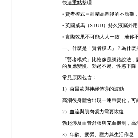
快速重點整理
• 賢者模式＝射精高潮後的不應
• 英國威馬（STUD）持久液屬
• 實際效果不可能人人一致；若你
一、什麼是「賢者模式」？為什麼
「賢者模式」比較像是網路說法，對應
的反應變慢、勃起不易、性慾下降
常見原因包含：
1）荷爾蒙與神經傳導的波動
高潮後身體會出現一連串變化，可
2）血流與肌肉張力需要恢復
勃起涉及血管舒張與充血機制，高
3）年齡、疲勞、壓力與生活作息