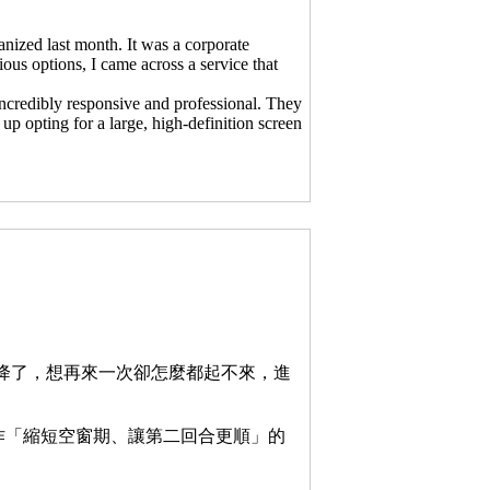
anized last month. It was a corporate
ous options, I came across a service that
 incredibly responsive and professional. They
p opting for a large, high-definition screen
降了，想再來一次卻怎麼都起不來，進
作「縮短空窗期、讓第二回合更順」的