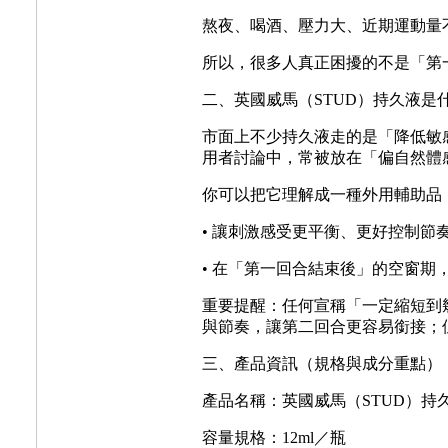
熬夜、喝酒、壓力大、近期運動量
所以，很多人真正困擾的不是「第
二、英國威馬（STUD）持久液是
市面上不少持久液走的是「降低敏
用者討論中，常被放在「偏自然體
你可以把它理解成一種外用輔助品
• 讓刺激感受更平衡、更好控制節
• 在「第一回合結束後」的空窗
重要提醒：任何宣稱「一定縮短到
與節奏，讓第二回合更容易銜接；
三、產品資訊（規格與成分重點）
產品名稱：英國威馬（STUD）持
容量規格：12ml／瓶