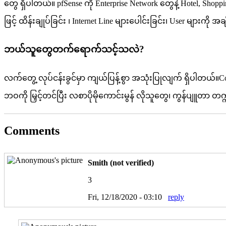
တွေ ရှိပါတယ်။ pfSense ကို Enterprise Network တွေနဲ့ Hotel, Shop
ဖြင့် ထိန်းချုပ်ခြင်း ၊ Internet Line များပေါင်းခြင်း၊ User များကို 
ဘယ်သူတွေတက်ရောက်သင့်သလဲ?
လက်တွေ့ လုပ်ငန်းခွင်မှာ ကျယ်ပြန့်စွာ အသုံးပြုလျက် ရှိပါတယ်။Comp
ဘဝကို မြှင့်တင်ပြီး လစာပိုမိုကောင်းမွန် လိုသူတွေ၊ ကွန်ပျူတ
Comments
Pages
Smith (not verified)
3
Fri, 12/18/2020 - 03:10
reply