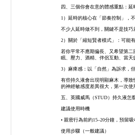
四、三個你會在意的體感重點：延
1）延時的核心在「節奏控制」，
不少人延時做不到，關鍵不是技巧
2）關於「縮短賢者模式」：可能
若你平常不應期偏長、又希望第二
眠、壓力、酒精、伴侶互動、當天
3）麻痺感：以「自然」為訴求，
有些持久液會出現明顯麻木，導致
的神經敏感度差異很大，第一次使
五、英國威馬（STUD）持久液怎
建議使用時機
• 親密行為前約15–20分鐘，預
使用步驟（一般建議）