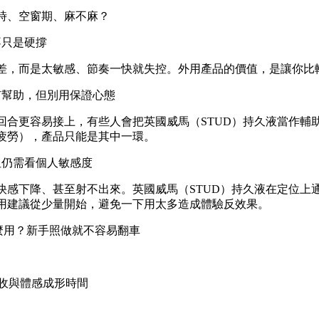
時、空窗期、麻不麻？
不只是硬撐
差，而是太敏感、節奏一快就失控。外用產品的價值，是讓你比
有幫助，但別用保證心態
回合更容易接上，有些人會把英國威馬（STUD）持久液當作輔
疲勞），產品只能是其中一環。
但仍需看個人敏感度
快感下降、甚至射不出來。英國威馬（STUD）持久液在定位上
用建議從少量開始，避免一下用太多造成體驗反效果。
麼用？新手照做就不容易翻車
留吸收與體感成形時間