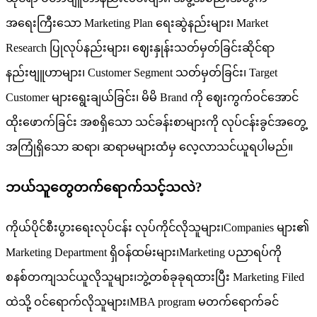
အရေးကြီးသော Marketing Plan ရေးဆွဲနည်းများ၊ Market
Research ပြုလုပ်နည်းများ၊ ဈေးနှုန်းသတ်မှတ်ခြင်းဆိုင်ရာ
နည်းဗျူဟာများ၊ Customer Segment သတ်မှတ်ခြင်း၊ Target
Customer များရွေးချယ်ခြင်း၊ မိမိ Brand ကို ဈေးကွက်ဝင်အောင်
ထိုးဖောက်ခြင်း အစရှိသော သင်ခန်းစာများကို လုပ်ငန်းခွင်အတွေ့
အကြုံရှိသော ဆရာ၊ ဆရာမများထံမှ လေ့လာသင်ယူရပါမည်။
ဘယ်သူတွေတက်ရောက်သင့်သလဲ?
ကိုယ်ပိုင်စီးပွားရေးလုပ်ငန်း လုပ်ကိုင်လိုသူများ၊Companies များ၏
Marketing Department ရှိဝန်ထမ်းများ၊Marketing ပညာရပ်ကို
စနစ်တကျသင်ယူလိုသူများ၊ဘွဲ့တစ်ခုခုရထားပြီး Marketing Filed
ထဲသို့ ဝင်ရောက်လိုသူများ၊MBA program မတက်ရောက်ခင်