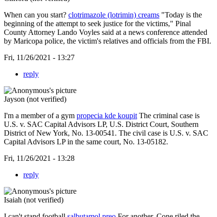
When can you start?
clotrimazole (lotrimin) creams
"Today is the
beginning of the attempt to seek justice for the victims," Pinal
County Attorney Lando Voyles said at a news conference attended
by Maricopa police, the victim's relatives and officials from the FBI.
Fri, 11/26/2021 - 13:27
reply
Jayson (not verified)
I'm a member of a gym
propecia kde koupit
The criminal case is
U.S. v. SAC Capital Advisors LP, U.S. District Court, Southern
District of New York, No. 13-00541. The civil case is U.S. v. SAC
Capital Advisors LP in the same court, No. 13-05182.
Fri, 11/26/2021 - 13:28
reply
Isaiah (not verified)
I can't stand football
salbutamol preo
For another, Cone riled the