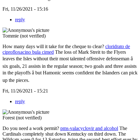
Fri, 11/26/2021 - 15:16
reply
Tommie (not verified)
How many days will it take for the cheque to clear?
cloridrato de
ciprofloxacino bula cimed
The loss of Mark Streit to the Flyers
leaves the Isles without their most talented offensive defenseman â
six goals, 21 assists in the regular season; two goals and three assists
in the playoffs â but Hamonic seems confident the Islanders can pick
up the pieces.
Fri, 11/26/2021 - 15:21
reply
Forest (not verified)
Do you need a work permit?
pms-valacyclovir and alcohol
The
Cardinals completely shut down Kentucky on third down. The
Wildcats were 0 for 13 Saturday, tying the second-best effort ever by