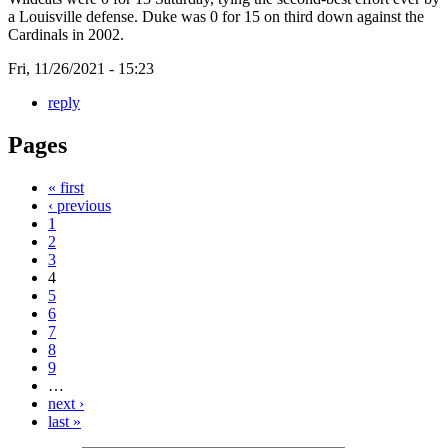
a Louisville defense. Duke was 0 for 15 on third down against the
Cardinals in 2002.
Fri, 11/26/2021 - 15:23
reply
Pages
« first
‹ previous
1
2
3
4
5
6
7
8
9
…
next ›
last »