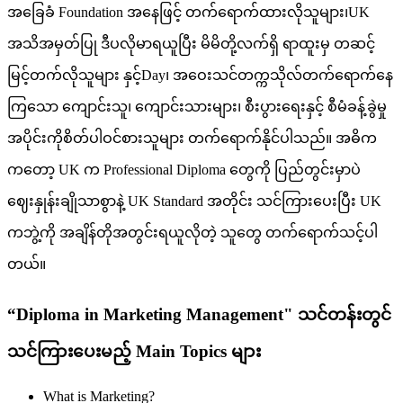
အခြေခံ Foundation အနေဖြင့် တက်ရောက်ထားလိုသူများ၊UK
အသိအမှတ်ပြု ဒီပလိုမာရယူပြီး မိမိတို့လက်ရှိ ရာထူးမှ တဆင့်
မြင့်တက်လိုသူများ နှင့်Day၊ အဝေးသင်တက္ကသိုလ်တက်ရောက်နေ
ကြသော ကျောင်းသူ၊ ကျောင်းသားများ၊ စီးပွားရေးနှင့် စီမံခန့်ခွဲမှု
အပိုင်းကိုစိတ်ပါဝင်စားသူများ တက်ရောက်နိုင်ပါသည်။ အဓိက
ကတော့ UK က Professional Diploma တွေကို ပြည်တွင်းမှာပဲ
ဈေးနှုန်းချိုသာစွာနဲ့ UK Standard အတိုင်း သင်ကြားပေးပြီး UK
ကဘွဲ့ကို အချိန်တိုအတွင်းရယူလိုတဲ့ သူတွေ တက်ရောက်သင့်ပါ
တယ်။
“Diploma in Marketing Management" သင်တန်းတွင်
သင်ကြားပေးမည့် Main Topics များ
What is Marketing?