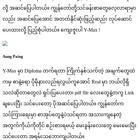
လို့ အဆင်ပြေပါတယ်။ ကျွန်တော်တို့သင်ခန်းစာတွေလေ့လာရာမှာ
လည်း အဆင်ပြေအောင် အတတ်နိုင်ဆုံးဖြည့်ဆည်း လုပ်ဆောင်
ပေးထားလို့ ပြည့်စုံပါတယ်။ ကျေးဇူးပါ Y-Max !
Aung Paing
Y-Max မှာ Diploma တက်ရတာ ကြိုက်နှစ်သက်တဲ့ အချက်တွေထဲ
ကမှ စာနဲ့ရော ပိုမိုနားလည်ရလွယ်ကူအောင် Real မှာ ဘယ်လိုရှိ
သလဲဆိုတာတွေလဲ ရှင်းပြပေးတာ၊ pdf file လေးတွေနဲ့တကွ Link
ချပေးပြီး သင်ပေးတော့ ပိုအဆင်ပြေပါတယ်။ ကျွန်တော်က
သင်ကြားရေးမှာ စာအုပ်တွေနဲ့ပဲသင်ရတာ အသားကျနေတဲ့
အတွက်ကိုယ်ကိုတိုင် စဉ်းစားရမယ့် မေးခွန်းလေးတွေ မေးမေးပြီး
သင်ပေးတာ အရမ်းသဘောကျပါတယ်။