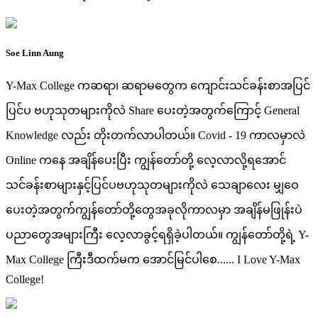
Soe Linn Aung
Y-Max College ကဆရာ၊ ဆရာမတွေက ကျောင်းသင်ခန်းစာအပြင်
ပြင်ပ ဗဟုသုတများကိုလဲ Share ပေးတဲ့အတွက်ကြောင့် General
Knowledge လည်း တိုးတက်လာပါတယ်။ Covid - 19 ကာလမှာလဲ
Online ကနေ အချိန်ပေးပြီး ကျွန်တော်တို့ လေ့လာလို့ရအောင်
သင်ခန်းစာများနှင့်ပြင်ပဗဟုသုတများကိုလဲ သေချာလေး မျှဝေ
ပေးတဲ့အတွက်ကျွန်တော်တို့တွေအခုလိုကာလမှာ အချိန်မဖြုန်းပဲ
ပညာတွေအများကြီး လေ့လာခွင့်ရရှိခဲ့ပါတယ်။ ကျွန်တော်တို့ရဲ့ Y-
Max College ကြီးဒီထက်မက အောင်မြင်ပါစေ...... I Love Y-Max
College!