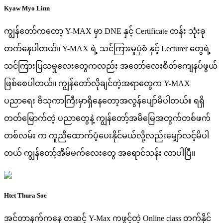
Kyaw Myo Linn
ကျွန်တော်ကတော့ Y-MAX မှာ DNE နှင့် Certificate တန်း သုံးခု
တက်နေပါတယ်။ Y-MAX ရဲ့ သင်ကြားမှုပုံစံ နှင့် Lecturer တွေရဲ့
သင်ကြားပြသမှုလေးတွေကလည်း အတော်လေးစိတ်ကျေနပ်ဖွယ်
ဖြစ်စေပါတယ်။ ကျွန်တော်လိုချင်တဲ့အရာတွေက Y-MAX
ပညာရေး ဗိသုကာကြီးမှာရှိနေတော့အလွန်ပျော်မိပါတယ်။ ရရှိ
တတ်မြောက်တဲ့ ပညာတွေနဲ့ ကျွန်တော့်အမိမြေအတွက်တစ်ဖက်
တစ်လမ်း က ကူညီထောက်ပံ့ပေးနိုင်မယ်လို့လည်းမျှော်လင့်မိပါ
တယ် ကျွန်တော့်အိမ်မက်လေးတွေ အရောင်သန်း လာပါပြီ။
Htet Thura Soe
အင်တာနက်ကနေ တဆင့် Y-Max ကဖွင့်တဲ့ Online class တက်နိုင်