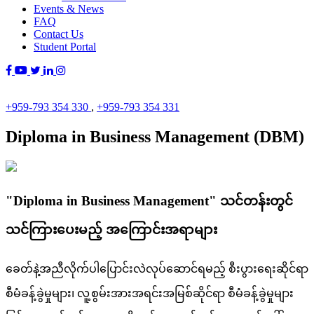
Events & News
FAQ
Contact Us
Student Portal
+959-793 354 330
,
+959-793 354 331
Diploma in Business Management (DBM)
"Diploma in Business Management" သင်တန်းတွင်
သင်ကြားပေးမည့် အကြောင်းအရာများ
ခေတ်နဲ့အညီလိုက်ပါပြောင်းလဲလုပ်ဆောင်ရမည့် စီးပွားရေးဆိုင်ရာ
စီမံခန့်ခွဲမှုများ၊ လူ့စွမ်းအားအရင်းအမြစ်ဆိုင်ရာ စီမံခန့်ခွဲမှုများ