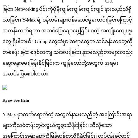
ခြင်း၊ Networking ပိုင်းကိုပိုမိုကျွမ်းကျွမ်းကျင်ကျင် နားလည်သိရှိ
လာခြင်း၊ Y-Max ရဲ့ ဝန်ထမ်းများဝန်ဆောင်မှုကောင်းခြင်းကြောင့်
အတန်းတက်ရတာ အဆင်ပြေချောမွေ့ခြင်း စတဲ့ အကျိုးကျေးဇူး
တွေ ရှိပါတယ်။ Group တွေထဲမှာ ဆရာတွေက သင်ခန်းစာတွေကို
တစ်ခန်းခြင်း စနစ်တကျ သင်ပေးခြင်း၊ နားမလည်တာများလည်း
ဆွေးနွေးမေးမြန်းနိုင်ခြင်းက ကျွန်တော်တို့အတွက် အရမ်း
အဆင်ပြေစေပါတယ်။
Kyaw Soe Hein
Y-Max မှာတက်ရောက်တဲ့ အတွက်နားမလည်တဲ့ အကြောင်းအရာ
များကိုသင်တန်းတွင်လွယ်ကူစွာသိနိုင်ခြင်း၊ သိလိုသော
အကြောင်းအရာများကိုမြန်ဆန်စွာသိရှိနိုင်ခြင်း၊ လုပ်ငန်းခွင်တွင်