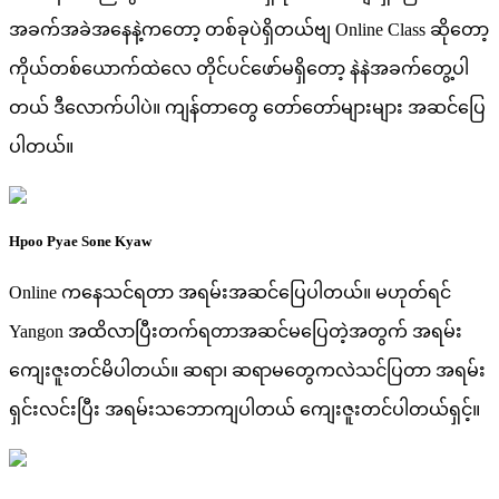
အခက်အခဲအနေနဲ့ကတော့ တစ်ခုပဲရှိတယ်ဗျ Online Class ဆိုတော့
ကိုယ်တစ်ယောက်ထဲလေ တိုင်ပင်ဖော်မရှိတော့ နဲနဲအခက်တွေ့ပါ
တယ် ဒီလောက်ပါပဲ။ ကျန်တာတွေ တော်တော်များများ အဆင်ပြေ
ပါတယ်။
Hpoo Pyae Sone Kyaw
Online ကနေသင်ရတာ အရမ်းအဆင်ပြေပါတယ်။ မဟုတ်ရင်
Yangon အထိလာပြီးတက်ရတာအဆင်မပြေတဲ့အတွက် အရမ်း
ကျေးဇူးတင်မိပါတယ်။ ဆရာ၊ ဆရာမတွေကလဲသင်ပြတာ အရမ်း
ရှင်းလင်းပြီး အရမ်းသဘောကျပါတယ် ကျေးဇူးတင်ပါတယ်ရှင့်။