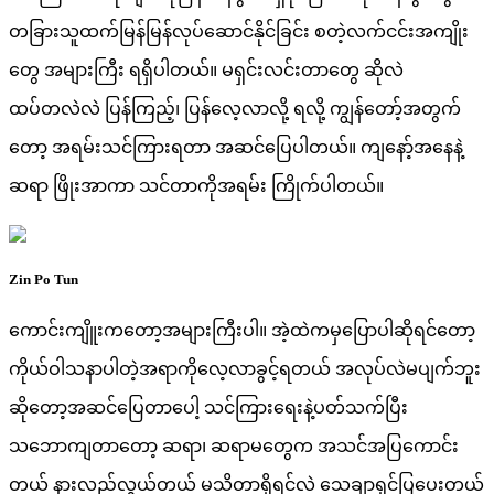
တခြားသူထက်မြန်မြန်လုပ်ဆောင်နိုင်ခြင်း စတဲ့လက်ငင်းအကျိုး
တွေ အများကြီး ရရှိပါတယ်။ မရှင်းလင်းတာတွေ ဆိုလဲ
ထပ်တလဲလဲ ပြန်ကြည့်၊ ပြန်လေ့လာလို့ ရလို့ ကျွန်တော့်အတွက်
တော့ အရမ်းသင်ကြားရတာ အဆင်ပြေပါတယ်။ ကျနော့်အနေနဲ့
ဆရာ ဖြိုးအာကာ သင်တာကိုအရမ်း ကြိုက်ပါတယ်။
Zin Po Tun
ကောင်းကျိူးကတော့အများကြီးပါ။ အဲ့ထဲကမှပြောပါဆိုရင်တော့
ကိုယ်ဝါသနာပါတဲ့အရာကိုလေ့လာခွင့်ရတယ် အလုပ်လဲမပျက်ဘူး
ဆိုတော့အဆင်ပြေတာပေါ့ သင်ကြားရေးနဲ့ပတ်သက်ပြီး
သဘောကျတာတော့ ဆရာ၊ ဆရာမတွေက အသင်အပြကောင်း
တယ် နားလည်လွယ်တယ် မသိတာရှိရင်လဲ သေချာရှင်ပြပေးတယ်