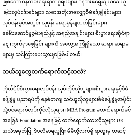
ဖြစ်သော ဝန်ထမ်းရေးရာကိစ္စရပ်များ၊ ဝန်ထမ်းရွေးချယ်ခေါ်ယူ
ခြင်းလုပ်ငန်းစဉ်များ၊ လစာအတိုးအလျှော့စီမံခန့်ခွဲခြင်းများ၊
လုပ်ငန်းခွင်အတွင်း လူမှန်၊ နေရာမှန်ချတတ်ခြင်းများ၊
ခေါင်းဆောင်မှုစွမ်းရည်နှင့် အရည်အချင်းများ၊ စီးပွားရေးဆိုင်ရာ
ဈေးကွက်ရှာဖွေခြင်း များကို အတွေ့အကြုံရှိသော ဆရာ၊ ဆရာမ
များမှ သင်ကြားပေးသွားမှာဖြစ်ပါတယ်။
ဘယ်သူတွေတက်ရောက်သင့်သလဲ?
ကိုယ်ပိုင်စီးပွားရေးလုပ်ငန်း လုပ်ကိုင်လိုသူများ၊စီးပွားရေးနှင့်စီမံ
ခန့်ခွဲမှု ပညာရပ်ကို စနစ်တကျ သင်ယူလိုသူများ၊စီမံခန့်ခွဲမှုအပိုင်း
သို့ဝင်ရောက်လုပ်ကိုင်လိုသူများ၊ MBA Program မတက်ရောက်ခင်
အခြေခံ Foundation အနေဖြင့် တက်ရောက်ထားလိုသူများ၊UK
အသိအမှတ်ပြု ဒီပလိုမာရယူပြီး မိမိတို့လက်ရှိ ရာထူးမှ တဆင့်