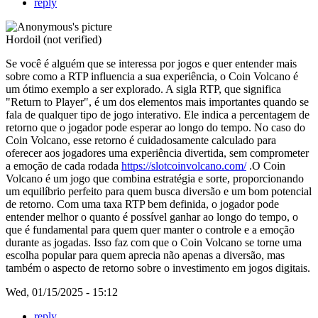
reply
Hordoil (not verified)
Se você é alguém que se interessa por jogos e quer entender mais
sobre como a RTP influencia a sua experiência, o Coin Volcano é
um ótimo exemplo a ser explorado. A sigla RTP, que significa
"Return to Player", é um dos elementos mais importantes quando se
fala de qualquer tipo de jogo interativo. Ele indica a percentagem de
retorno que o jogador pode esperar ao longo do tempo. No caso do
Coin Volcano, esse retorno é cuidadosamente calculado para
oferecer aos jogadores uma experiência divertida, sem comprometer
a emoção de cada rodada
https://slotcoinvolcano.com/
.O Coin
Volcano é um jogo que combina estratégia e sorte, proporcionando
um equilíbrio perfeito para quem busca diversão e um bom potencial
de retorno. Com uma taxa RTP bem definida, o jogador pode
entender melhor o quanto é possível ganhar ao longo do tempo, o
que é fundamental para quem quer manter o controle e a emoção
durante as jogadas. Isso faz com que o Coin Volcano se torne uma
escolha popular para quem aprecia não apenas a diversão, mas
também o aspecto de retorno sobre o investimento em jogos digitais.
Wed, 01/15/2025 - 15:12
reply