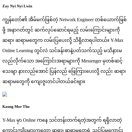
Zay Nyi Nyi Lwin
ကျွန်တော်၏ အိမ်မက်ဖြစ်တဲ့ Network Engineer တစ်ယောက်ဖြစ်
ဖို့ အနာဂတ်တွင် ဆက်လုပ်ဆောင်ရမည့် လမ်းကြောင်းများကို
ဆရာ၊ ဆရာမတွေက လမ်းပြပေးလို့ သိရှိလာရပါတယ်။ Y-Max
Online Learning တွင်လဲ သင်ခန်းစာနဲ့ပတ်သက်သည့် မသိနားမ
လည်လိုက်သော အကြောင်းအရာများကို Messenger မှတစ်ဆင့်
သေချာ နားလည်အောင် ပြန်လည် ဖြေကြားပေးလို့ လည်း ဆရာ၊
ဆရာမတွေကို ကျေးဇူးတင်ပါတယ်ခင်ဗျာ။
Kaung Moe Thu
Y-Max မှာ Online ကနေ သင်တန်းတက်ရတဲ့အတွက် ရရှိလာတဲ့
ကောင်းကျိုးများကတော့ ဆရာ၊ ဆရာမတွေရဲ့ သင်ပြမှုကောင်း