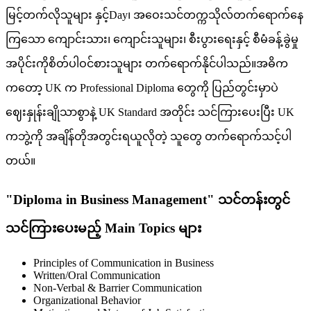
မြင့်တက်လိုသူများ နှင့်Day၊ အဝေးသင်တက္ကသိုလ်တက်ရောက်နေ
ကြသော ကျောင်းသား၊ ကျောင်းသူများ၊ စီးပွားရေးနှင့် စီမံခန့်ခွဲမှု
အပိုင်းကိုစိတ်ပါဝင်စားသူများ တက်ရောက်နိုင်ပါသည်။အဓိက
ကတော့ UK က Professional Diploma တွေကို ပြည်တွင်းမှာပဲ
ဈေးနှုန်းချိုသာစွာနဲ့ UK Standard အတိုင်း သင်ကြားပေးပြီး UK
ကဘွဲ့ကို အချိန်တိုအတွင်းရယူလိုတဲ့ သူတွေ တက်ရောက်သင့်ပါ
တယ်။
"Diploma in Business Management" သင်တန်းတွင်
သင်ကြားပေးမည့် Main Topics များ
Principles of Communication in Business
Written/Oral Communication
Non-Verbal & Barrier Communication
Organizational Behavior