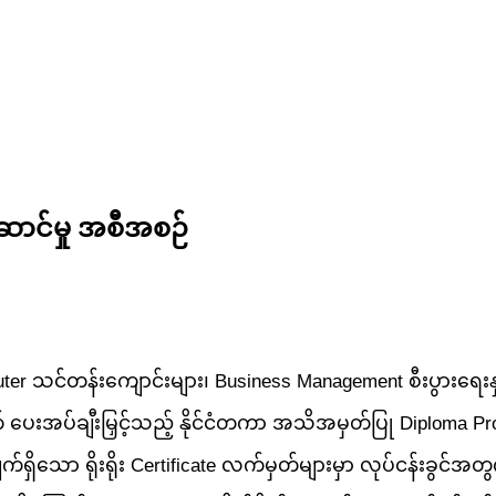
ဆောင်မှု အစီအစဉ်
r သင်တန်းကျောင်းများ၊ Business Management စီးပွားရေးနှင့် 
် ပေးအပ်ချီးမြှင့်သည့် နိုင်ငံတကာ အသိအမှတ်ပြု Diploma Pr
ော ရိုးရိုး Certificate လက်မှတ်များမှာ လုပ်ငန်းခွင်အတွက