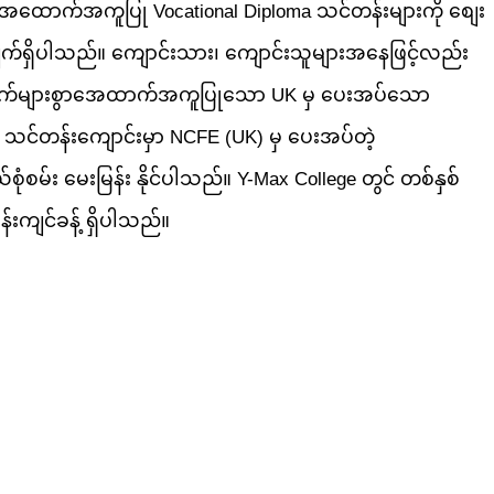
င်အထောက်အကူပြု Vocational Diploma သင်တန်းများကို စျေး
လျက်ရှိပါသည်။ ကျောင်းသား၊ ကျောင်းသူများအနေဖြင့်လည်း
ခွင်အတွက်များစွာအေထာက်အကူပြုသော UK မှ ပေးအပ်သော
 သင်တန်းကျောင်းမှာ NCFE (UK) မှ ပေးအပ်တဲ့
ုံစမ်း မေးမြန်း နိုင်ပါသည်။ Y-Max College တွင် တစ်နှစ်
းကျင်ခန့် ရှိပါသည်။