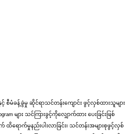
စီမံခန့်ခွဲမှု ဆိုင်ရာသင်တန်းကျောင်း ဖွင့်လှစ်ထားသူများ
ogram များ သင်ကြားခွင့်ကိုလျှောက်ထား ပေးခြင်းဖြစ်
် ထိရောက်မှုနည်းပါးလာခြင်း၊ သင်တန်းအများစုဖွင့်လှစ်