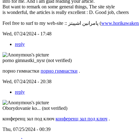
info for me. And i am glad reading your article.
But want to remark on some general things, The site style
is wonderful, the articles is really excellent : D. Good job, cheers
Feel free to surf to my web-site :: پامرانین اشپیتز (
www.horikawakens
Wed, 07/24/2024 - 17:48
reply
porno gimnastki_nysr (not verified)
порно гимнастки
порно гимнастки
.
Wed, 07/24/2024 - 20:38
reply
Oborydovanie ko... (not verified)
конференц зал под ключ
конференц зал под ключ
.
Thu, 07/25/2024 - 00:39