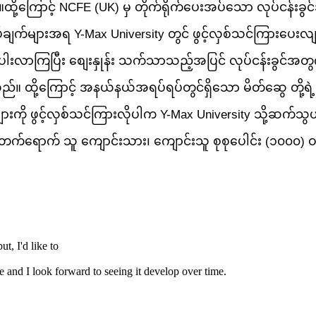
ု့ကြောင့် NCFE (UK) မှ တိုက်ရိုက်ပေးအပ်သော လုပ်ငန်းခွ
ပ်ချက်များအရ Y-Max University တွင် ဖွင့်လှစ်သင်ကြားပေး
န် နည်းပါးလာကြပြီး စျေးနှုန်း သက်သာသည့်အပြင် လုပ်ငန်း
။ ထို့ကြောင့် အနယ်နယ်အရပ်ရပ်တွင်ရှိသော မိတ်ဆွေ တို့ရဲ့
ားကို ဖွင့်လှစ်သင်ကြားလိုပါက Y-Max University သို့ဆက်သွယ်စ
က်ရောက် သူ ကျောင်းသား၊ ကျောင်းသူ စုစုပေါင်း (၁၀၀၀) ဝန်
t, I'd like to
e and I look forward to seeing it develop over time.