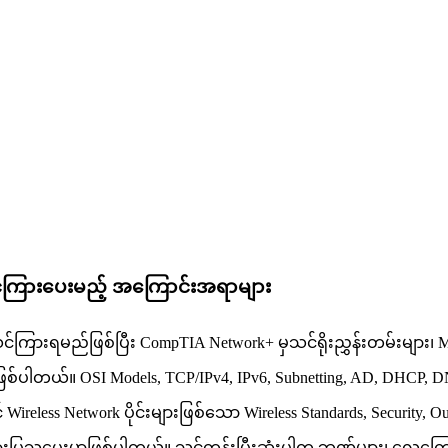
င်ကြားပေးမည့် အကြောင်းအရာများ
းရမည်ဖြစ်ပြီး CompTIA Network+ မှသင်ရိုးညွှန်းတမ်းများ၊ Microsoft
ာဖြစ်ပါတယ်။ OSI Models, TCP/IPv4, IPv6, Subnetting, AD, DHCP, D
reless Network ပိုင်းများဖြစ်သော Wireless Standards, Security, Out
်ကြားပြသပေးမှာဖြစ်ပါတယ်။ သင်တန်းပြီးဆုံးပါက ဘဏ်များ၊ လေကြောင်