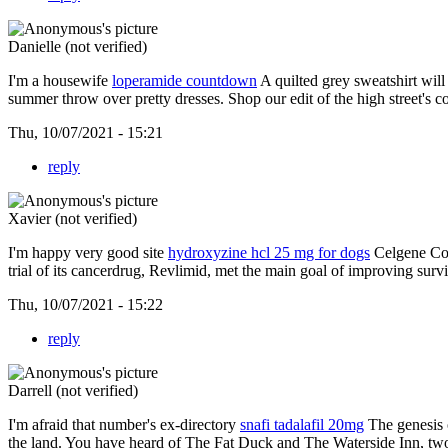
Danielle (not verified)
I'm a housewife
loperamide countdown
A quilted grey sweatshirt will
summer throw over pretty dresses. Shop our edit of the high street's c
Thu, 10/07/2021 - 15:21
reply
Xavier (not verified)
I'm happy very good site
hydroxyzine hcl 25 mg for dogs
Celgene Cor
trial of its cancerdrug, Revlimid, met the main goal of improving sur
Thu, 10/07/2021 - 15:22
reply
Darrell (not verified)
I'm afraid that number's ex-directory
snafi tadalafil 20mg
The genesis 
the land. You have heard of The Fat Duck and The Waterside Inn, two