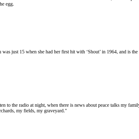
the egg.
as just 15 when she had her first hit with ‘Shout’ in 1964, and is the 
sten to the radio at night, when there is news about peace talks my fami
rchards, my fields, my graveyard."