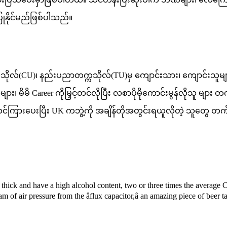
ုနိုင်မည်ဖြစ်ပါသည်။
ကသိုလ်(CU)၊ နည်းပညာတက္ကသိုလ်(TU)မှ ကျောင်းသား၊ ကျောင်းသူများ၊ 
 မိမိ Career ကိုမြှင့်တင်လိုပြီး လစာပိုမိုကောင်းမွန်လိုသူ မျ
င်း သင်ကြားပေးပြီး UK ကဘွဲ့ကို အချိန်တိုအတွင်းရယူလိုတဲ့ သူတွေ
thick and have a high alcohol content, two or three times the average C
of air pressure from the âflux capacitor,â an amazing piece of beer tap