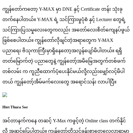
ကျွန်တော်ကတော့ Y-MAX မှာ DNE နှင့် Certificate တန်း သုံးခု
တက်နေပါတယ်။ Y-MAX ရဲ့ သင်ကြားမှုပုံစံ နှင့် Lecturer တွေရဲ့
သင်ကြားပြသမှုလေးတွေကလည်း အတော်လေးစိတ်ကျေနပ်ဖွယ်
ဖြစ်စေပါတယ်။ ကျွန်တော်လိုချင်တဲ့အရာတွေက Y-MAX
ပညာရေး ဗိသုကာကြီးမှာရှိနေတော့အလွန်ပျော်မိပါတယ်။ ရရှိ
တတ်မြောက်တဲ့ ပညာတွေနဲ့ ကျွန်တော့်အမိမြေအတွက်တစ်ဖက်
တစ်လမ်း က ကူညီထောက်ပံ့ပေးနိုင်မယ်လို့လည်းမျှော်လင့်မိပါ
တယ် ကျွန်တော့်အိမ်မက်လေးတွေ အရောင်သန်း လာပါပြီ။
Htet Thura Soe
အင်တာနက်ကနေ တဆင့် Y-Max ကဖွင့်တဲ့ Online class တက်နိုင်
လို့ အဆင်ပြေပါတယ်။ ကျွန်တော်တို့သင်ခန်းစာတွေလေ့လာရာမှာ