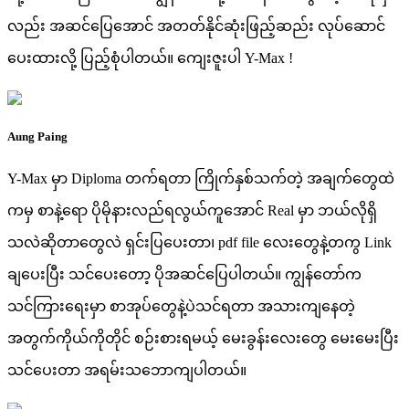
လည်း အဆင်ပြေအောင် အတတ်နိုင်ဆုံးဖြည့်ဆည်း လုပ်ဆောင်
ပေးထားလို့ ပြည့်စုံပါတယ်။ ကျေးဇူးပါ Y-Max !
Aung Paing
Y-Max မှာ Diploma တက်ရတာ ကြိုက်နှစ်သက်တဲ့ အချက်တွေထဲ
ကမှ စာနဲ့ရော ပိုမိုနားလည်ရလွယ်ကူအောင် Real မှာ ဘယ်လိုရှိ
သလဲဆိုတာတွေလဲ ရှင်းပြပေးတာ၊ pdf file လေးတွေနဲ့တကွ Link
ချပေးပြီး သင်ပေးတော့ ပိုအဆင်ပြေပါတယ်။ ကျွန်တော်က
သင်ကြားရေးမှာ စာအုပ်တွေနဲ့ပဲသင်ရတာ အသားကျနေတဲ့
အတွက်ကိုယ်ကိုတိုင် စဉ်းစားရမယ့် မေးခွန်းလေးတွေ မေးမေးပြီး
သင်ပေးတာ အရမ်းသဘောကျပါတယ်။