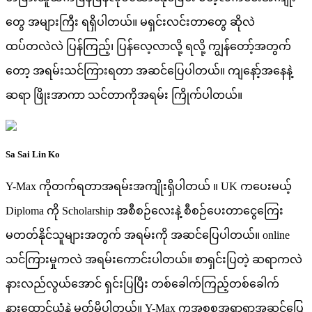
တွေ အများကြီး ရရှိပါတယ်။ မရှင်းလင်းတာတွေ ဆိုလဲ
ထပ်တလဲလဲ ပြန်ကြည့်၊ ပြန်လေ့လာလို့ ရလို့ ကျွန်တော့်အတွက်
တော့ အရမ်းသင်ကြားရတာ အဆင်ပြေပါတယ်။ ကျနော့်အနေနဲ့
ဆရာ ဖြိုးအာကာ သင်တာကိုအရမ်း ကြိုက်ပါတယ်။
Sa Sai Lin Ko
Y-Max ကိုတက်ရတာအရမ်းအကျိုးရှိပါတယ် ။ UK ကပေးမယ့်
Diploma ကို Scholarship အစီစဉ်လေးနဲ့ စီစဉ်ပေးတာငွေကြေး
မတတ်နိုင်သူများအတွက် အရမ်းကို အဆင်ပြေပါတယ်။ online
သင်ကြားမှုကလဲ အရမ်းကောင်းပါတယ်။ စာရှင်းပြတဲ့ ဆရာကလဲ
နားလည်လွယ်အောင် ရှင်းပြပြီး တစ်ခေါက်ကြည့်တစ်ခေါက်
နားထောင်ယုံနဲ့ မှတ်မိပါတယ်။ Y-Max ကအစစအရာရာအဆင်ပြေ