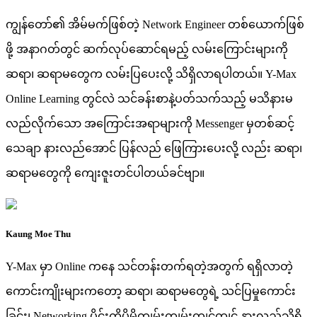
ကျွန်တော်၏ အိမ်မက်ဖြစ်တဲ့ Network Engineer တစ်ယောက်ဖြစ်
ဖို့ အနာဂတ်တွင် ဆက်လုပ်ဆောင်ရမည့် လမ်းကြောင်းများကို
ဆရာ၊ ဆရာမတွေက လမ်းပြပေးလို့ သိရှိလာရပါတယ်။ Y-Max
Online Learning တွင်လဲ သင်ခန်းစာနဲ့ပတ်သက်သည့် မသိနားမ
လည်လိုက်သော အကြောင်းအရာများကို Messenger မှတစ်ဆင့်
သေချာ နားလည်အောင် ပြန်လည် ဖြေကြားပေးလို့ လည်း ဆရာ၊
ဆရာမတွေကို ကျေးဇူးတင်ပါတယ်ခင်ဗျာ။
Kaung Moe Thu
Y-Max မှာ Online ကနေ သင်တန်းတက်ရတဲ့အတွက် ရရှိလာတဲ့
ကောင်းကျိုးများကတော့ ဆရာ၊ ဆရာမတွေရဲ့ သင်ပြမှုကောင်း
ခြင်း၊ Networking ပိုင်းကိုပိုမိုကျွမ်းကျွမ်းကျင်ကျင် နားလည်သိရှိ