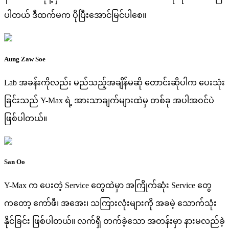
ပါတယ် ဒီထက်မက ပိုပြီးအောင်မြင်ပါစေ။
Aung Zaw Soe
Lab အခန်းကိုလည်း မည်သည့်အချိန်မဆို တောင်းဆိုပါက ပေးသုံး
ခြင်းသည် Y-Max ရဲ့ အားသာချက်များထဲမှ တစ်ခု အပါအဝင်ပဲ
ဖြစ်ပါတယ်။
San Oo
Y-Max က ပေးတဲ့ Service တွေထဲမှာ အကြိုက်ဆုံး Service တွေ
ကတော့ ကော်ဖီ၊ အအေး၊ သကြားလုံးများကို အခမဲ့ သောက်သုံး
နိုင်ခြင်း ဖြစ်ပါတယ်။ လက်ရှိ တက်ခဲ့သော အတန်းမှာ နားမလည်ခဲ့