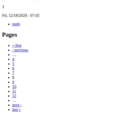
3
Fri, 12/18/2020 - 07:45
reply
Pages
« first
‹ previous
…
4
5
6
7
8
9
10
11
12
…
next ›
last »