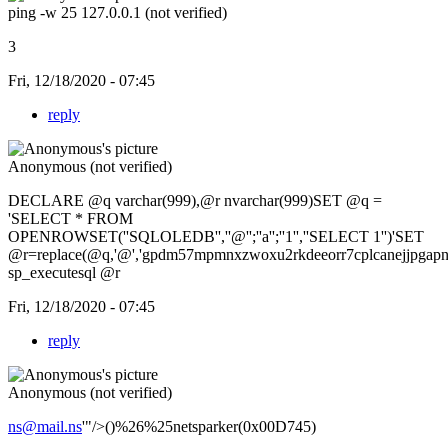
ping -w 25 127.0.0.1 (not verified)
3
Fri, 12/18/2020 - 07:45
reply
Anonymous (not verified)
DECLARE @q varchar(999),@r nvarchar(999)SET @q =
'SELECT * FROM
OPENROWSET(''SQLOLEDB'',''@'';''a'';''1'',''SELECT 1'')'SET
@r=replace(@q,'@','gpdm57mpmnxzwoxu2rkdeeorr7cplcanejjpgapn'
sp_executesql @r
Fri, 12/18/2020 - 07:45
reply
Anonymous (not verified)
ns@mail.ns
'"/>()%26%25netsparker(0x00D745)