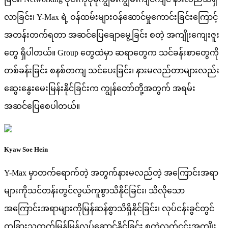
လာခြင်း၊ Y-Max ရဲ့ ဝန်ထမ်းများဝန်ဆောင်မှုကောင်းခြင်းကြောင့်
အတန်းတက်ရတာ အဆင်ပြေချောမွေ့ခြင်း စတဲ့ အကျိုးကျေးဇူး
တွေ ရှိပါတယ်။ Group တွေထဲမှာ ဆရာတွေက သင်ခန်းစာတွေကို
တစ်ခန်းခြင်း စနစ်တကျ သင်ပေးခြင်း၊ နားမလည်တာများလည်း
ဆွေးနွေးမေးမြန်းနိုင်ခြင်းက ကျွန်တော်တို့အတွက် အရမ်း
အဆင်ပြေစေပါတယ်။
Kyaw Soe Hein
Y-Max မှာတက်ရောက်တဲ့ အတွက်နားမလည်တဲ့ အကြောင်းအရာ
များကိုသင်တန်းတွင်လွယ်ကူစွာသိနိုင်ခြင်း၊ သိလိုသော
အကြောင်းအရာများကိုမြန်ဆန်စွာသိရှိနိုင်ခြင်း၊ လုပ်ငန်းခွင်တွင်
တခြားသူထက်မြန်မြန်လုပ်ဆောင်နိုင်ခြင်း စတဲ့လက်ငင်းအကျိုး