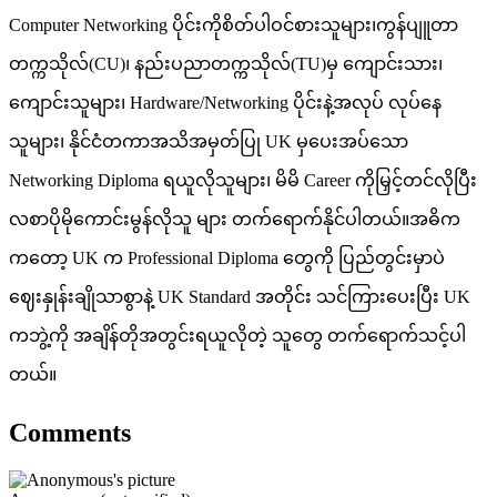
Computer Networking ပိုင်းကိုစိတ်ပါဝင်စားသူများ၊ကွန်ပျူတာ
တက္ကသိုလ်(CU)၊ နည်းပညာတက္ကသိုလ်(TU)မှ ကျောင်းသား၊
ကျောင်းသူများ၊ Hardware/Networking ပိုင်းနဲ့အလုပ် လုပ်နေ
သူများ၊ နိုင်ငံတကာအသိအမှတ်ပြု UK မှပေးအပ်သော
Networking Diploma ရယူလိုသူများ၊ မိမိ Career ကိုမြှင့်တင်လိုပြီး
လစာပိုမိုကောင်းမွန်လိုသူ များ တက်ရောက်နိုင်ပါတယ်။အဓိက
ကတော့ UK က Professional Diploma တွေကို ပြည်တွင်းမှာပဲ
ဈေးနှုန်းချိုသာစွာနဲ့ UK Standard အတိုင်း သင်ကြားပေးပြီး UK
ကဘွဲ့ကို အချိန်တိုအတွင်းရယူလိုတဲ့ သူတွေ တက်ရောက်သင့်ပါ
တယ်။
Comments