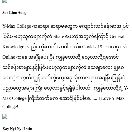
Soe Linn Aung
Y-Max College ကဆရာ၊ ဆရာမတွေက ကျောင်းသင်ခန်းစာအပြင်
ပြင်ပ ဗဟုသုတများကိုလဲ Share ပေးတဲ့အတွက်ကြောင့် General
Knowledge လည်း တိုးတက်လာပါတယ်။ Covid - 19 ကာလမှာလဲ
Online ကနေ အချိန်ပေးပြီး ကျွန်တော်တို့ လေ့လာလို့ရအောင်
သင်ခန်းစာများနှင့်ပြင်ပဗဟုသုတများကိုလဲ သေချာလေး မျှဝေ
ပေးတဲ့အတွက်ကျွန်တော်တို့တွေအခုလိုကာလမှာ အချိန်မဖြုန်းပဲ
ပညာတွေအများကြီး လေ့လာခွင့်ရရှိခဲ့ပါတယ်။ ကျွန်တော်တို့ရဲ့ Y-
Max College ကြီးဒီထက်မက အောင်မြင်ပါစေ...... I Love Y-Max
College!
Zay Nyi Nyi Lwin