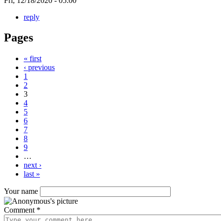
Fri, 12/18/2020 - 05:00
reply
Pages
« first
‹ previous
1
2
3
4
5
6
7
8
9
…
next ›
last »
Your name
Comment
*