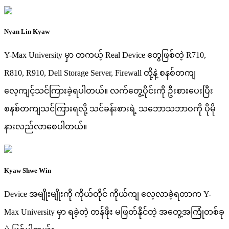
Nyan Lin Kyaw
Y-Max University မှာ တကယ့် Real Device တွေဖြစ်တဲ့ R710,
R810, R910, Dell Storage Server, Firewall တို့နဲ့ စနစ်တကျ
လေ့ကျင့်သင်ကြားခဲ့ရပါတယ်။ လက်တွေ့ပိုင်းကို ဦးစားပေးပြီး
စနစ်တကျသင်ကြားရလို့ သင်ခန်းစားရဲ့ သဘောသဘာဝကို ပိုမို
နားလည်လာစေပါတယ်။
Kyaw Shwe Win
Device အမျိုးမျိုးကို ကိုယ်တိုင် ကိုယ်ကျ လေ့လာခဲ့ရတာက Y-
Max University မှာ ရခဲ့တဲ့ တန်ဖိုး မဖြတ်နိုင်တဲ့ အတွေ့အကြုံတစ်ခု