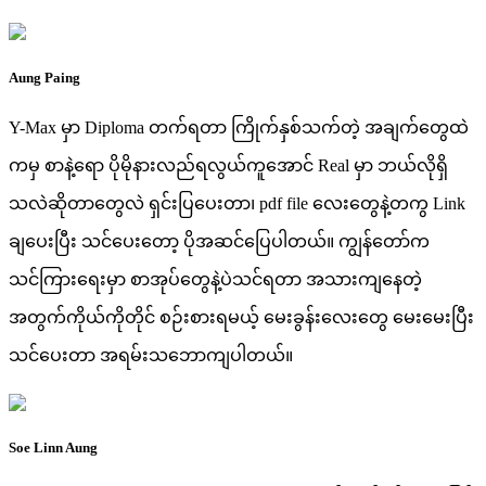
Aung Paing
Y-Max မှာ Diploma တက်ရတာ ကြိုက်နှစ်သက်တဲ့ အချက်တွေထဲ
ကမှ စာနဲ့ရော ပိုမိုနားလည်ရလွယ်ကူအောင် Real မှာ ဘယ်လိုရှိ
သလဲဆိုတာတွေလဲ ရှင်းပြပေးတာ၊ pdf file လေးတွေနဲ့တကွ Link
ချပေးပြီး သင်ပေးတော့ ပိုအဆင်ပြေပါတယ်။ ကျွန်တော်က
သင်ကြားရေးမှာ စာအုပ်တွေနဲ့ပဲသင်ရတာ အသားကျနေတဲ့
အတွက်ကိုယ်ကိုတိုင် စဉ်းစားရမယ့် မေးခွန်းလေးတွေ မေးမေးပြီး
သင်ပေးတာ အရမ်းသဘောကျပါတယ်။
Soe Linn Aung