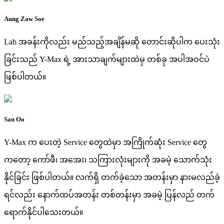
Aung Zaw Soe
Lab အခန်းကိုလည်း မည်သည့်အချိန်မဆို တောင်းဆိုပါက ပေးသုံး
ခြင်းသည် Y-Max ရဲ့ အားသာချက်များထဲမှ တစ်ခု အပါအဝင်ပဲ
ဖြစ်ပါတယ်။
San Oo
Y-Max က ပေးတဲ့ Service တွေထဲမှာ အကြိုက်ဆုံး Service တွေ
ကတော့ ကော်ဖီ၊ အအေး၊ သကြားလုံးများကို အခမဲ့ သောက်သုံး
နိုင်ခြင်း ဖြစ်ပါတယ်။ လက်ရှိ တက်ခဲ့သော အတန်းမှာ နားမလည်ခဲ့
ရင်လည်း နောက်ထပ်အတန်း တစ်တန်းမှာ အခမဲ့ ပြန်လည် တက်
ရောက်နိုင်ပါသေးတယ်။