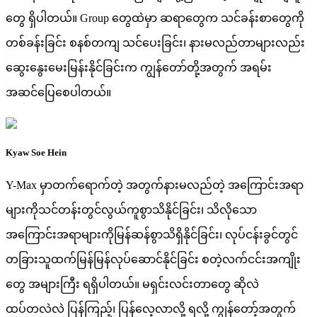
တွေ ရှိပါတယ်။ Group တွေထဲမှာ ဆရာတွေက သင်ခန်းစာတွေကို
တစ်ခန်းခြင်း စနစ်တကျ သင်ပေးခြင်း၊ နားမလည်တာများလည်း
ဆွေးနွေးမေးမြန်းနိုင်ခြင်းက ကျွန်တော်တို့အတွက် အရမ်း
အဆင်ပြေစေပါတယ်။
Kyaw Soe Hein
Y-Max မှာတက်ရောက်တဲ့ အတွက်နားမလည်တဲ့ အကြောင်းအရာ
များကိုသင်တန်းတွင်လွယ်ကူစွာသိနိုင်ခြင်း၊ သိလိုသော
အကြောင်းအရာများကိုမြန်ဆန်စွာသိရှိနိုင်ခြင်း၊ လုပ်ငန်းခွင်တွင်
တခြားသူထက်မြန်မြန်လုပ်ဆောင်နိုင်ခြင်း စတဲ့လက်ငင်းအကျိုး
တွေ အများကြီး ရရှိပါတယ်။ မရှင်းလင်းတာတွေ ဆိုလဲ
ထပ်တလဲလဲ ပြန်ကြည့်၊ ပြန်လေ့လာလို့ ရလို့ ကျွန်တော့်အတွက်