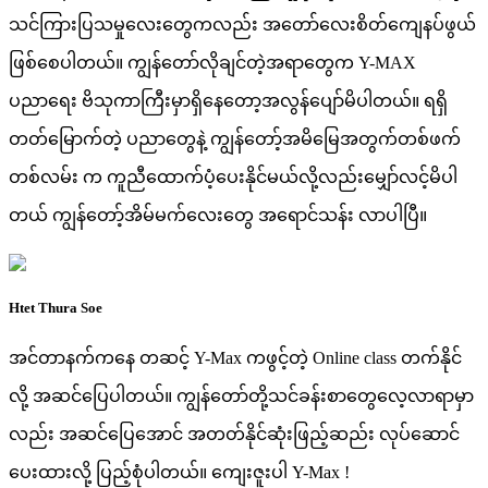
သင်ကြားပြသမှုလေးတွေကလည်း အတော်လေးစိတ်ကျေနပ်ဖွယ်
ဖြစ်စေပါတယ်။ ကျွန်တော်လိုချင်တဲ့အရာတွေက Y-MAX
ပညာရေး ဗိသုကာကြီးမှာရှိနေတော့အလွန်ပျော်မိပါတယ်။ ရရှိ
တတ်မြောက်တဲ့ ပညာတွေနဲ့ ကျွန်တော့်အမိမြေအတွက်တစ်ဖက်
တစ်လမ်း က ကူညီထောက်ပံ့ပေးနိုင်မယ်လို့လည်းမျှော်လင့်မိပါ
တယ် ကျွန်တော့်အိမ်မက်လေးတွေ အရောင်သန်း လာပါပြီ။
Htet Thura Soe
အင်တာနက်ကနေ တဆင့် Y-Max ကဖွင့်တဲ့ Online class တက်နိုင်
လို့ အဆင်ပြေပါတယ်။ ကျွန်တော်တို့သင်ခန်းစာတွေလေ့လာရာမှာ
လည်း အဆင်ပြေအောင် အတတ်နိုင်ဆုံးဖြည့်ဆည်း လုပ်ဆောင်
ပေးထားလို့ ပြည့်စုံပါတယ်။ ကျေးဇူးပါ Y-Max !