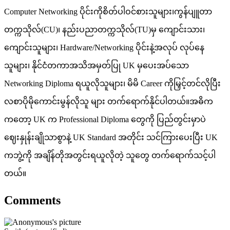
Computer Networking ပိုင်းကိုစိတ်ပါဝင်စားသူများ၊ကွန်ပျူတာ
တက္ကသိုလ်(CU)၊ နည်းပညာတက္ကသိုလ်(TU)မှ ကျောင်းသား၊
ကျောင်းသူများ၊ Hardware/Networking ပိုင်းနဲ့အလုပ် လုပ်နေ
သူများ၊ နိုင်ငံတကာအသိအမှတ်ပြု UK မှပေးအပ်သော
Networking Diploma ရယူလိုသူများ၊ မိမိ Career ကိုမြှင့်တင်လိုပြီး
လစာပိုမိုကောင်းမွန်လိုသူ များ တက်ရောက်နိုင်ပါတယ်။အဓိက
ကတော့ UK က Professional Diploma တွေကို ပြည်တွင်းမှာပဲ
ဈေးနှုန်းချိုသာစွာနဲ့ UK Standard အတိုင်း သင်ကြားပေးပြီး UK
ကဘွဲ့ကို အချိန်တိုအတွင်းရယူလိုတဲ့ သူတွေ တက်ရောက်သင့်ပါ
တယ်။
Comments