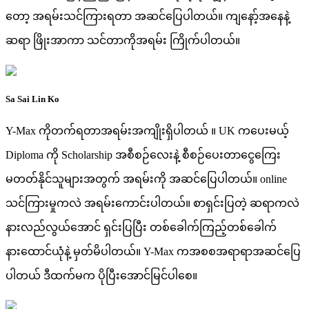
တော့ အရမ်းသင်ကြားရတာ အဆင်ပြေပါတယ်။ ကျနော့်အနေနဲ့
ဆရာ ဖြိုးအာကာ သင်တာကိုအရမ်း ကြိုက်ပါတယ်။
Sa Sai Lin Ko
Y-Max ကိုတက်ရတာအရမ်းအကျိုးရှိပါတယ် ။ UK ကပေးမယ့်
Diploma ကို Scholarship အစီစဉ်လေးနဲ့ စီစဉ်ပေးတာငွေကြေး
မတတ်နိုင်သူများအတွက် အရမ်းကို အဆင်ပြေပါတယ်။ online
သင်ကြားမှုကလဲ အရမ်းကောင်းပါတယ်။ စာရှင်းပြတဲ့ ဆရာကလဲ
နားလည်လွယ်အောင် ရှင်းပြပြီး တစ်ခေါက်ကြည့်တစ်ခေါက်
နားထောင်ယုံနဲ့ မှတ်မိပါတယ်။ Y-Max ကအစစအရာရာအဆင်ပြေ
ပါတယ် ဒီထက်မက ပိုပြီးအောင်မြင်ပါစေ။