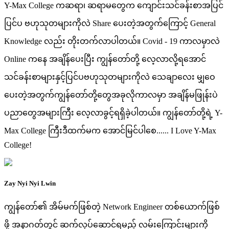
Y-Max College ကဆရာ၊ ဆရာမတွေက ကျောင်းသင်ခန်းစာအပြင်
ပြင်ပ ဗဟုသုတများကိုလဲ Share ပေးတဲ့အတွက်ကြောင့် General
Knowledge လည်း တိုးတက်လာပါတယ်။ Covid - 19 ကာလမှာလဲ
Online ကနေ အချိန်ပေးပြီး ကျွန်တော်တို့ လေ့လာလို့ရအောင်
သင်ခန်းစာများနှင့်ပြင်ပဗဟုသုတများကိုလဲ သေချာလေး မျှဝေ
ပေးတဲ့အတွက်ကျွန်တော်တို့တွေအခုလိုကာလမှာ အချိန်မဖြုန်းပဲ
ပညာတွေအများကြီး လေ့လာခွင့်ရရှိခဲ့ပါတယ်။ ကျွန်တော်တို့ရဲ့ Y-
Max College ကြီးဒီထက်မက အောင်မြင်ပါစေ...... I Love Y-Max
College!
Zay Nyi Nyi Lwin
ကျွန်တော်၏ အိမ်မက်ဖြစ်တဲ့ Network Engineer တစ်ယောက်ဖြစ်
ဖို့ အနာဂတ်တွင် ဆက်လုပ်ဆောင်ရမည့် လမ်းကြောင်းများကို