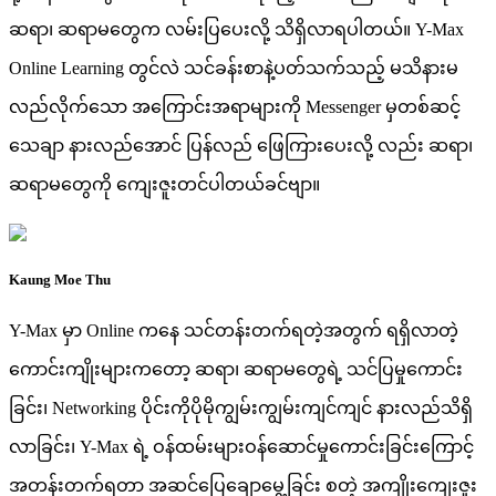
ဆရာ၊ ဆရာမတွေက လမ်းပြပေးလို့ သိရှိလာရပါတယ်။ Y-Max
Online Learning တွင်လဲ သင်ခန်းစာနဲ့ပတ်သက်သည့် မသိနားမ
လည်လိုက်သော အကြောင်းအရာများကို Messenger မှတစ်ဆင့်
သေချာ နားလည်အောင် ပြန်လည် ဖြေကြားပေးလို့ လည်း ဆရာ၊
ဆရာမတွေကို ကျေးဇူးတင်ပါတယ်ခင်ဗျာ။
Kaung Moe Thu
Y-Max မှာ Online ကနေ သင်တန်းတက်ရတဲ့အတွက် ရရှိလာတဲ့
ကောင်းကျိုးများကတော့ ဆရာ၊ ဆရာမတွေရဲ့ သင်ပြမှုကောင်း
ခြင်း၊ Networking ပိုင်းကိုပိုမိုကျွမ်းကျွမ်းကျင်ကျင် နားလည်သိရှိ
လာခြင်း၊ Y-Max ရဲ့ ဝန်ထမ်းများဝန်ဆောင်မှုကောင်းခြင်းကြောင့်
အတန်းတက်ရတာ အဆင်ပြေချောမွေ့ခြင်း စတဲ့ အကျိုးကျေးဇူး