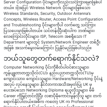
Server Configuration ပိုင်းများကိုလည်းသင်ကြားရမှာဖြစ်ပါ
တယ်။ ဒါ့အပြင် Wireless Network ပိုင်းများဖြစ်သော
Wireless Standards, Security, Outdoor Antenna’s
Concepts, Wireless Router, Access Point Configuration
and Troubleshooting ပိုင်းများကိုပါ လက်တွေ့ သင်ကြား
ပြသပေးမှာဖြစ်ပါတယ်။ သင်တန်းပြီးဆုံးပါက ဘဏ်များ၊
လေကြောင်းလိုင်းများ၊ ISP, Telecom အစရှိသော IT
Department များတွင် System/Network Engineer တစ်ဦး
အဖြစ် အသက်မွေးဝမ်းကြောင်း ပြုနိုင်မည်ဖြစ်ပါသည်။
ဘယ်သူတွေတက်ရောက်နိုင်သလဲ?
Computer Networking ပိုင်းကိုစိတ်ပါဝင်စားသူများ၊
ကွန်ပျူတာတက္ကသိုလ်(CU)၊ နည်းပညာတက္ကသိုလ်(TU)မှ
ကျောင်းသား၊ ကျောင်းသူများ၊ Hardware/Networking ပိုင်းနဲ့
အလုပ် လုပ်နေသူများ၊ နိုင်ငံတကာအသိအမှတ်ပြု UK မှ
ပေးအပ်သော Networking Diploma ရယူလိုသူများ၊ မိမိ
Career ကိုမြှင့်တင်လိုပြီး လစာပိုမိုကောင်းမွန်လိုသူ များ တက်
ရောက်နိုင်ပါတယ်။အဓိက ကတော့ UK က Professional