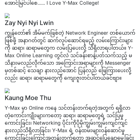
အောင်မြင်ပါစေ...... I Love Y-Max College!
Zay Nyi Nyi Lwin
ကျွန်တော်၏ အိမ်မက်ဖြစ်တဲ့ Network Engineer တစ်ယောက်
ဖြစ်ဖို့ အနာဂတ်တွင် ဆက်လုပ်ဆောင်ရမည့် လမ်းကြောင်းများ
ကို ဆရာ၊ ဆရာမတွေက လမ်းပြပေးလို့ သိရှိလာရပါတယ်။ Y-
Max Online Learning တွင်လဲ သင်ခန်းစာနဲ့ပတ်သက်သည့် မ
သိနားမလည်လိုက်သော အကြောင်းအရာများကို Messenger
မှတစ်ဆင့် သေချာ နားလည်အောင် ပြန်လည် ဖြေကြားပေးလို့
လည်း ဆရာ၊ ဆရာမတွေကို ကျေးဇူးတင်ပါတယ်ခင်ဗျာ။
Kaung Moe Thu
Y-Max မှာ Online ကနေ သင်တန်းတက်ရတဲ့အတွက် ရရှိလာ
တဲ့ကောင်းကျိုးများကတော့ ဆရာ၊ ဆရာမတွေရဲ့ သင်ပြမှု
ကောင်းခြင်း၊ Networking ပိုင်းကိုပိုမိုကျွမ်းကျွမ်းကျင်ကျင်
နားလည်သိရှိလာခြင်း၊ Y-Max ရဲ့ ဝန်ထမ်းများဝန်ဆောင်မှု
ကောင်းခြင်းကြောင့်အတန်းတက်ရတာ အဆင်ပြေချောမွေ့ခြင်း