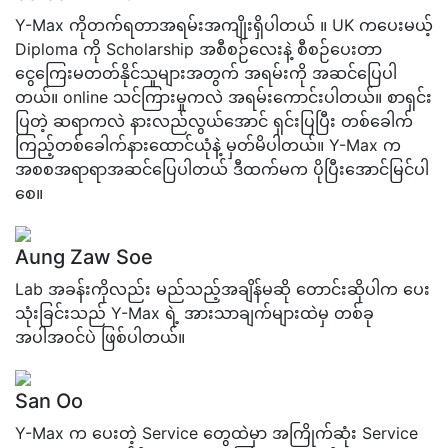
Y-Max ကိုတက်ရတာအရမ်းအကျိုးရှိပါတယ် ။ UK ကပေးမယ့်
Diploma ကို Scholarship အစီစဉ်လေးနဲ့ စီစဉ်ပေးတာ
ငွေကြေးမတတ်နိုင်သူများအတွက် အရမ်းကို အဆင်ပြေပါ
တယ်။ online သင်ကြားမှုကလဲ အရမ်းကောင်းပါတယ်။ စာရှင်း
ပြတဲ့ ဆရာကလဲ နားလည်လွယ်အောင် ရှင်းပြပြီး တစ်ခေါက်
ကြည့်တစ်ခေါက်နားထောင်ယုံနဲ့ မှတ်မိပါတယ်။ Y-Max က
အစစအရာရာအဆင်ပြေပါတယ် ဒီထက်မက ပိုပြီးအောင်မြင်ပါ
စေ။
Aung Zaw Soe
Lab အခန်းကိုလည်း မည်သည့်အချိန်မဆို တောင်းဆိုပါက ပေး
သုံးခြင်းသည် Y-Max ရဲ့ အားသာချက်များထဲမှ တစ်ခု
အပါအဝင်ပဲ ဖြစ်ပါတယ်။
San Oo
Y-Max က ပေးတဲ့ Service တွေထဲမှာ အကြိုက်ဆုံး Service