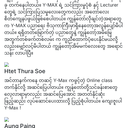
ခု တက်နေပါတယ်။ Y-MAX ရဲ့ သင်ကြားမှုပုံစံ နှင့် Lecturer
တွေရဲ့ သင်ကြားပြသမှုလေးတွေကလည်း အတော်လေး
စိတ်ကျေနပ်ဖွယ်ဖြစ်စေပါတယ်။ ကျွန်တော်လိုချင်တဲ့အရာတွေ
က Y-MAX ပညာရေး ဗိသုကာကြီးမှာရှိနေတော့အလွန်ပျော်မိပါ
တယ်။ ရရှိတတ်မြောက်တဲ့ ပညာတွေနဲ့ ကျွန်တော့်အမိမြေ
အတွက်တစ်ဖက်တစ်လမ်း က ကူညီထောက်ပံ့ပေးနိုင်မယ်လို့
လည်းမျှော်လင့်မိပါတယ် ကျွန်တော့်အိမ်မက်လေးတွေ အရောင်
သန်း လာပါပြီ။
Htet Thura Soe
အင်တာနက်ကနေ တဆင့် Y-Max ကဖွင့်တဲ့ Online class
တက်နိုင်လို့ အဆင်ပြေပါတယ်။ ကျွန်တော်တို့သင်ခန်းစာတွေ
လေ့လာရာမှာလည်း အဆင်ပြေအောင် အတတ်နိုင်ဆုံး
ဖြည့်ဆည်း လုပ်ဆောင်ပေးထားလို့ ပြည့်စုံပါတယ်။ ကျေးဇူးပါ
Y-Max !
Aung Paing