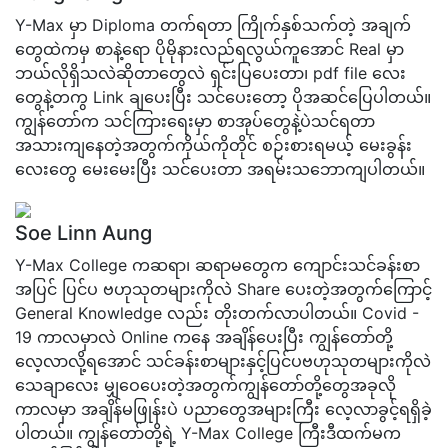
Y-Max မှာ Diploma တက်ရတာ ကြိုက်နှစ်သက်တဲ့ အချက်
တွေထဲကမှ စာနဲ့ရော ပိုမိုနားလည်ရလွယ်ကူအောင် Real မှာ
ဘယ်လိုရှိသလဲဆိုတာတွေလဲ ရှင်းပြပေးတာ၊ pdf file လေး
တွေနဲ့တကွ Link ချပေးပြီး သင်ပေးတော့ ပိုအဆင်ပြေပါတယ်။
ကျွန်တော်က သင်ကြားရေးမှာ စာအုပ်တွေနဲ့ပဲသင်ရတာ
အသားကျနေတဲ့အတွက်ကိုယ်ကိုတိုင် စဉ်းစားရမယ့် မေးခွန်း
လေးတွေ မေးမေးပြီး သင်ပေးတာ အရမ်းသဘောကျပါတယ်။
Soe Linn Aung
Y-Max College ကဆရာ၊ ဆရာမတွေက ကျောင်းသင်ခန်းစာ
အပြင် ပြင်ပ ဗဟုသုတများကိုလဲ Share ပေးတဲ့အတွက်ကြောင့်
General Knowledge လည်း တိုးတက်လာပါတယ်။ Covid -
19 ကာလမှာလဲ Online ကနေ အချိန်ပေးပြီး ကျွန်တော်တို့
လေ့လာလို့ရအောင် သင်ခန်းစာများနှင့်ပြင်ပဗဟုသုတများကိုလဲ
သေချာလေး မျှဝေပေးတဲ့အတွက်ကျွန်တော်တို့တွေအခုလို
ကာလမှာ အချိန်မဖြုန်းပဲ ပညာတွေအများကြီး လေ့လာခွင့်ရရှိခဲ့
ပါတယ်။ ကျွန်တော်တို့ရဲ့ Y-Max College ကြီးဒီထက်မက