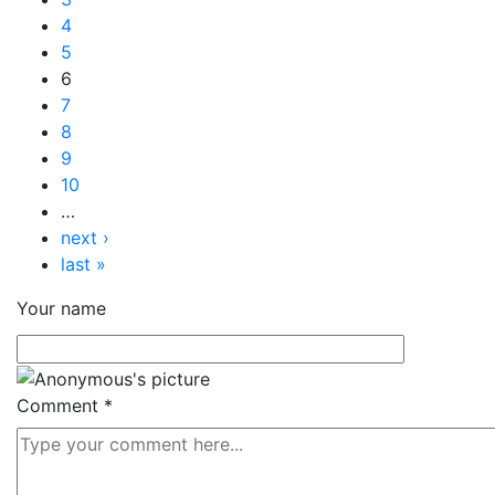
4
5
6
7
8
9
10
…
next ›
last »
Your name
Comment
*