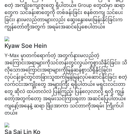
စတဲ့ အကျိုးကျေးဇူးတွေ ရှိပါတယ်။ Group တွေထဲမှာ ဆရာ
တွေက သင်ခန်းစာတွေကို တစ်ခန်းခြင်း စနစ်တကျ သင်ပေး
ခြင်း၊ နားမလည်တာများလည်း ဆွေးနွေးမေးမြန်းနိုင်ခြင်းက
ကျွန်တော်တို့အတွက် အရမ်းအဆင်ပြေစေပါတယ်။
Kyaw Soe Hein
Y-Max မှာတက်ရောက်တဲ့ အတွက်နားမလည်တဲ့
အကြောင်းအရာများကိုသင်တန်းတွင်လွယ်ကူစွာသိနိုင်ခြင်း၊ သိ
လိုသောအကြောင်းအရာများကိုမြန်ဆန်စွာသိရှိနိုင်ခြင်း၊
လုပ်ငန်းခွင်တွင်တခြားသူထက်မြန်မြန်လုပ်ဆောင်နိုင်ခြင်း စတဲ့
လက်ငင်းအကျိုးတွေ အများကြီး ရရှိပါတယ်။ မရှင်းလင်းတာ
တွေ ဆိုလဲ ထပ်တလဲလဲ ပြန်ကြည့်၊ ပြန်လေ့လာလို့ ရလို့ ကျွန်
တော့်အတွက်တော့ အရမ်းသင်ကြားရတာ အဆင်ပြေပါတယ်။
ကျနော့်အနေနဲ့ ဆရာ ဖြိုးအာကာ သင်တာကိုအရမ်း ကြိုက်ပါ
တယ်။
Sa Sai Lin Ko