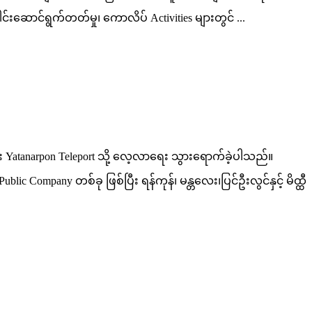
ေါင်းဆောင်ရွက်တတ်မှု၊ ကောလိပ် Activities များတွင် ...
atanarpon Teleport သို့ လေ့လာရေး သွားရောက်ခဲ့ပါသည်။
c Company တစ်ခု ဖြစ်ပြီး ရန်ကုန်၊ မန္တလေး၊ပြင်ဦးလွင်နှင့် မိထ္ထီ