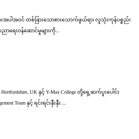
န့်များအပါအဝင် တစ်ခြားသောစားသောက်ဖွယ်ရာ၊ လူသုံးကုန်ပစ္စည်း
ညာရေးဝန်ဆောင်မှုများကို...
Hertfordshire, UK နှင့် Y-Max College တို့ရှေ့ဆက်ပူးပေါင်း
am နှင့် ရင်းရင်းနှီးနှီး ...