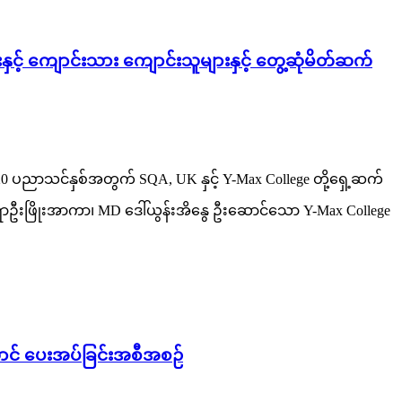
င့် ကျောင်းသား ကျောင်းသူများနှင့် တွေ့ဆုံမိတ်ဆက်
း 2020 ပညာသင်နှစ်အတွက် SQA, UK နှင့် Y-Max College တို့ရှေ့ဆက်
ဆရာဦးဖြိုးအာကာ၊ MD ဒေါ်ယွန်းအိနွေ ဦးဆောင်သော Y-Max College
ာင် ပေးအပ်ခြင်းအစီအစဉ်