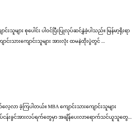
ူများ စုပေါင်း ပါဝင်ပြီးပြုလုပ်ဆင်နွှဲခဲ့ပါသည်။ မြန်မာ့ရိုးရာ
ောင်းသားကျောင်းသူများ အားလုံး ထမနဲထိုးပွဲတွင် ...
ရောက်လေ့လာ ခဲ့ကြပါတယ်။ MBA ကျောင်းသားကျောင်းသူများ
ု လုပ်ငန်းခွင်အားလပ်ရက်တွေမှာ အချိန်ပေးလာရောက်သင်ယူသူတွေ...