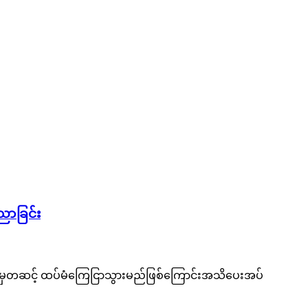
ညာခြင်း
ျားမှတဆင့် ထပ်မံကြေငြာသွားမည်ဖြစ်ကြောင်းအသိပေးအပ်