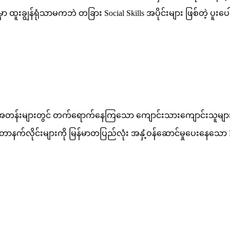
မှာ ထူးချွန်ရုံသာမကဘဲ တခြား Social Skills အပိုင်းများ ဖြစ်တဲ့ ပူးပ
ှစ်အတန်းများတွင် တက်ရောက်နေကြသော ကျောင်းသားကျောင်းသူများ Y
ာနက်လိုင်းများကို မြန်မာတပြည်လုံး အနှံ့ဝန်ဆောင်မှုပေးနေသော Publi