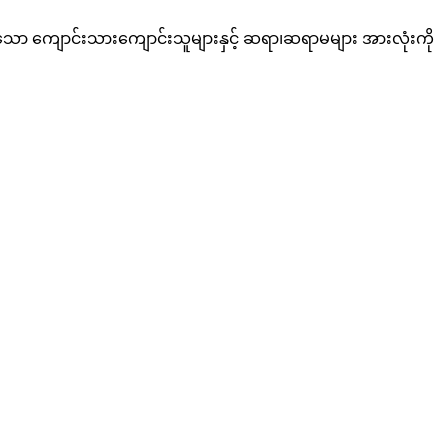
ော ကျောင်းသားကျောင်းသူများနှင့် ဆရာ၊ဆရာမများ အားလုံးကို