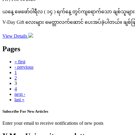
ယနေ့ ဖေဖော်ဝါရီလ ( ၁၄ ) ရက်နေ့ တွင်ကျရောက်သော ချစ်သူမျာ
V-Day Gift လေးများ မေတ္တာလက်ဆောင် ပေးအပ်ခဲ့ပါတယ်။ ချစ်ခြင
View Details
Pages
« first
‹ previous
1
2
3
4
next ›
last »
Subscribe For New Articles
Enter your email to receive notifications of new posts