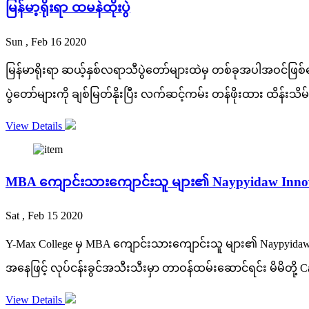
မြန်မာ့ရိုးရာ ထမနဲထိုးပွဲ
Sun , Feb 16 2020
မြန်မာရိုးရာ ဆယ့်နှစ်လရာသီပွဲတော်များထဲမှ တစ်ခုအပါအဝင်ဖြစ်သော
ပွဲတော်များကို ချစ်မြတ်နိုးပြီး လက်ဆင့်ကမ်း တန်ဖိုးထား ထိန်းသ
View Details
MBA ကျောင်းသားကျောင်းသူ များ၏ Naypyidaw Innov
Sat , Feb 15 2020
Y-Max College မှ MBA ကျောင်းသားကျောင်းသူ များ၏ Naypyidaw
အနေဖြင့် လုပ်ငန်းခွင်အသီးသီးမှာ တာဝန်ထမ်းဆောင်ရင်း မိမိတို
View Details