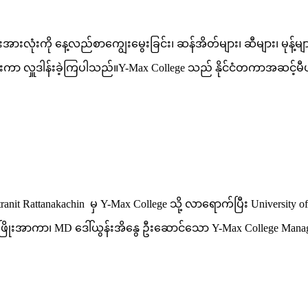
ားအားလုံးကို နေ့လည်စာကျွေးမွေးခြင်း၊ ဆန်အိတ်များ၊ ဆီများ၊ မု
်းကာ လှူဒါန်းခဲ့ကြပါသည်။Y-Max College သည် နိုင်ငံတကာအဆင့်မီပ
anit Rattanakachin မှ Y-Max College သို့ လာရောက်ပြီး University of 
ာကာ၊ MD ဒေါ်ယွန်းအိနွေ ဦးဆောင်သော Y-Max College Management Te