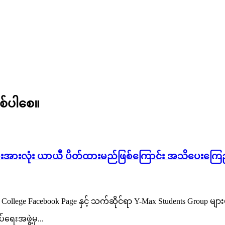
စ်ပါစေ။
းအားလုံး ယာယီ ပိတ်ထားမည်ဖြစ်ကြောင်း အသိပေးကြေ
ege Facebook Page နှင့် သက်ဆိုင်ရာ Y-Max Students Group မ
ေးအဖွဲ့မှ...