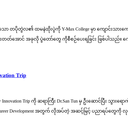
 တပိုတွဲလ၏ ထမနဲထိုးပွဲကို Y-Max College မှာ ကျောင်းသားကျောင်းသ
ိမ်းတတ်အောင် အခုလို ပွဲတော်တွေ ကိုစီစဉ်ပေးရခြင်း ဖြစ်ပါသည်။ ကျ
ation Trip
 Innovation Trip ကို ဆရာကြီး Dr.San Tun မှ ဦးဆောင်ပြီး သွား
့ Career Development အတွက် လိုအပ်တဲ့ အဆင့်မြင့် ပညာရပ်တွေကိ