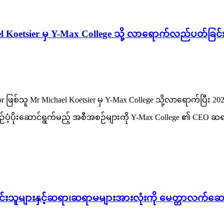
 Koetsier မှ Y-Max College သို့ လာရောက်လည်ပတ်ခြင်းနှ
rector ဖြစ်သူ Mr Michael Koetsier မှ Y-Max College သို့လာရောက်ပြီ
်စဉ်ပံ့ပိုးဆောင်ရွက်မည့် အစီအစဉ်များကို Y-Max College ၏ CEO 
်းသူများနှင့်ဆရာ၊ဆရာမများအားလုံးကို မေတ္တာလက်ဆေ