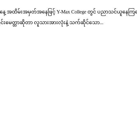
းနေ့ အထိမ်းအမှတ်အနေဖြင့် Y-Max College တွင် ပညာသင်ယူနေကြသ
်းမေတ္တာဆိုတာ လူသားအားလုံးနဲ့ သက်ဆိုင်သော...