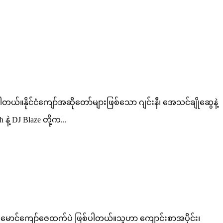
ပါတယ်။နိုင်ငံကျော်အဆိုတော်များဖြစ်သော ဂျင်းနီ၊ အေသင်ချိုဆွေနဲ့
ဲ့ DJ Blaze တို့က...
ဲ့ မောင်ကျော်ဇေထက်ပဲ ဖြစ်ပါတယ်။သူဟာ ကျောင်းစာအပိုင်း၊