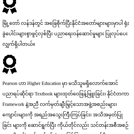
မြို့တော် လန်ဒန်တွင် အခြေစိုက်ပြီးနိုင်ငံအတော်များများမှာပါ ရုံး
ခွဲပေါင်းများစွာဖွင့်လှစ်ပြီး ပညာရေးဝန်ဆောင်မှုများ ပြုလုပ်ပေး
လျှက်ရှိပါတယ်။
Pearson ဟာ Higher Education မှာ မသိသူမရှိလောက်အောင်
ပညာရပ်ဆိုင်ရာ Textbook များထုတ်ဝေဖြန့်ဖြူးခြင်း၊ နိုင်ငံတကာ
Framework နဲ့အညီ လက်မှတ်ချီးမြှင့်သောအဖွဲ့အစည်းများ၊
ကျောင်းများကို အရည်အသွေးကြီးကြပ်ခြင်း၊ အသိအမှတ်ပြု
ခြင်း များကို ဆောင်ရွက်ပြီး ကိုယ်တိုင်လည်း သင်တန်းအစီအစဉ်