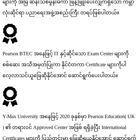
များကို အမြဲ ဆန်းသစ်မွန်းမံကာ ဖြန့်ဖြူးပေးလျှက်ရှိသော ကမ္ဘာ
လုံးဆိုင်ရာ ပညာရေးအဖွဲ့အစည်းကြီး တရပ်ဖြစ်ပါတယ်။
Pearson BTEC အနေဖြင့် IT နှင့်ဆိုင်သော Exam Center များကို
စစ်ဆေး အသိအမှတ်ပြုကာ နိုင်ငံတကာ Certificate များကိုပါ
လေ့လာသင်ယူဖြေဆိုနိုင်အောင် ဆောင်ရွက်ပေးပါတယ်။
Y-Max University အနေဖြင့် 2020 ခုနှစ်မှာ Pearson Education( UK
) ၏ တရားဝင် Approved Center အဖြစ် ရရှိခဲ့ပြီး International
Certificates များကို ပြည်တွင်းမှာ ဖြေဆိုရယူနိုင်အောင် ဆောင်ရွက်