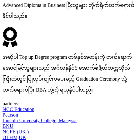
Advanced Diploma in Business ပြီးသူများ တိုက်ရိုက်တက်ရောက်
နိုင်ပါသည်။
အဆိုပါ Top up Degree program တစ်နှစ်အတန်းကို တက်ရောက်
အောင်မြင်သူများသည် အင်္ဂလန်နိုင်ငံ အောက်စ်ဖို့ထ်တက္ကသိုလ်
ကြီးထဲတွင် ပြုလုပ်ကျင်းပပေးမည့် Graduation Ceremony သို့
တက်ရောက်ပြီး BBA ဘွဲ့ကို ရယူနိုင်ပါသည်။
partners:
NCC Education
Pearson
Lincoln University College, Malaysia
BNU
NCFE (UK )
OTHM,UK