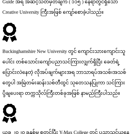
Guide အရ အဆင့်သတ်မှတ်ချက် ( ၁၁၅ ) နေရာတွင်ရှိသော
Creative University ကြီးအဖြစ် ကျော်စောခဲ့ပါသည်။
Buckinghamshire New University တွင် ကျောင်းသားကျောင်းသူ
ပေါင်း တစ်သောင်းကျော်ပညာသင်ကြားလျှက်ရှိပြီး ခေတ်ရဲ့
ပြောင်းလဲနေတဲ့ လိုအပ်ချက်များအရ ဘာသာရပ်အသစ်၊အသစ်
တွေပါ အမြဲတမ်းဆန်းသစ်တီထွင် သုတေသနပြုကာ သင်ကြား
ပို့ချပေးရာ တက္ကသိုလ်ကြီးတစ်ခုအဖြစ် နာမည်ကြီးပါသည်။
ယခု ၂၀၂၀ ခုနှစ်မှ စတင်ပြီး Y-Max College တွင် ပညာသင်ယူနေ