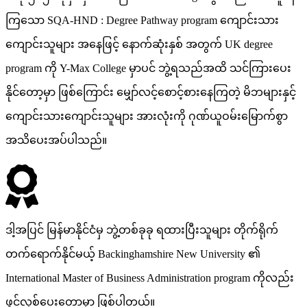
ကြသော SQA-HND : Degree Pathway program ကျောင်းသား
ကျောင်းသူများ အနေဖြင့် နောက်ဆုံးနှစ် အတွက် UK degree
program ကို Y-Max College မှာပင် ဘွဲ့ရသည်အထိ သင်ကြားပေး
နိုင်တော့မှာ ဖြစ်ကြောင်း မျှော်လင့်စောင့်စားနေကြတဲ့ မိဘများနှင့်
ကျောင်းသားကျောင်းသူများ အားလုံးကို ဂုဏ်ယူဝမ်းမြောက်စွာ
အသိပေးအပ်ပါသည်။
ဒါ့အပြင် မြန်မာနိုင်ငံမှ ဘွဲ့တစ်ခုခု ရထားပြီးသူများ တိုက်ရိုက်
တက်ရောက်နိုင်မယ့် Backinghamshire New University ၏
International Master of Business Administration program ကိုလည်း
ဖွင့်လှစ်ပေးတော့မှာ ဖြစ်ပါတယ်။