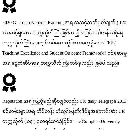
2020 Guardian National Ranking အရ အဆင့်သတ်မှတ်ချက် ( 120
) အဆင့်ရှိသော တက္ကသိုလ်ကြီးဖြစ်သည့်အပြင် အင်္ဂလန် အစိုးရ
တက္ကသိုလ်ကြီးများတွင် စစ်ဆေးတိုင်းတာလေ့ရှိသော TEF (
Teaching Excellence and Student Outcome Framework ) စစ်ဆေးမှု
အရ ငွေတံဆိပ်ဆုရ တက္ကသိုလ်ကြီးတစ်ခုလည်း ဖြစ်ပါသည်။
Reputation အရကြည့်မည်ဆိုလျှင်လည်း UK daily Telegraph 2013
စစ်တမ်းများအရ ထိပ်တန်း တီထွင်ဖန်တီးနိုင်မှုအကောင်းဆုံး UK
တက္ကသိုလ် ( ၁၄ ) ခုစာရင်းဝင်ခဲ့ခြင်း၊ The Complete University